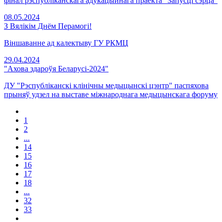
фінал рэспубліканскага адукацыйнага праекта "Запусці сэрца"
08.05.2024
З Вялікім Днём Перамогі!
Віншаванне ад калектыву ГУ РКМЦ
29.04.2024
"Ахова здароўя Беларусі-2024"
ДУ "Рэспубліканскі клінічны медыцынскі цэнтр" паспяхова
прыняў удзел на выставе міжнароднага медыцынскага форуму
1
2
...
14
15
16
17
18
...
32
33