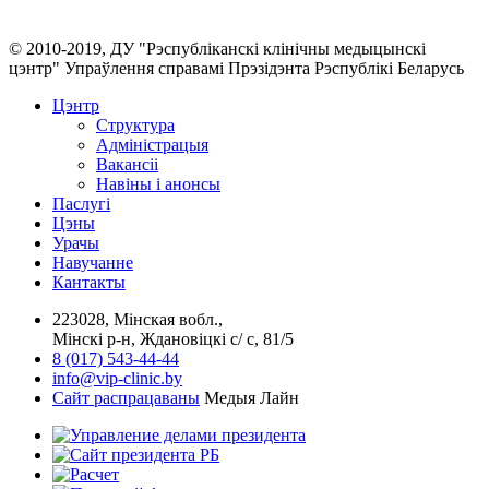
© 2010-2019, ДУ "Рэспубліканскі клінічны медыцынскі
цэнтр" Упраўлення справамі Прэзідэнта Рэспублікі Беларусь
Цэнтр
Структура
Адміністрацыя
Вакансіі
Навіны і анонсы
Паслугi
Цэны
Урачы
Навучанне
Кантакты
223028, Мінская вобл.,
Мінскі р-н, Ждановіцкі с/ с, 81/5
8 (017) 543-44-44
info@vip-clinic.by
Сайт распрацаваны
Медыя Лайн