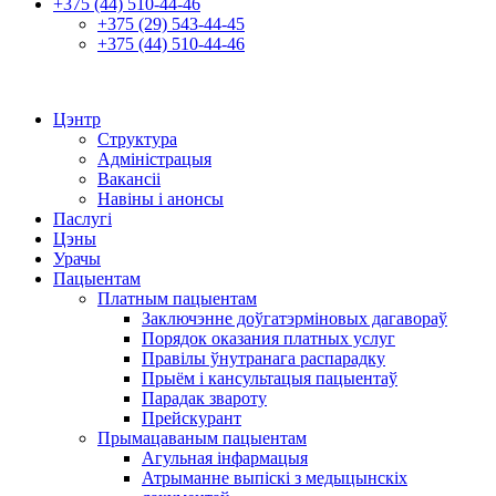
+375 (44) 510-44-46
+375 (29) 543-44-45
+375 (44) 510-44-46
Цэнтр
Структура
Адміністрацыя
Вакансіі
Навіны і анонсы
Паслугі
Цэны
Урачы
Пацыентам
Платным пацыентам
Заключэнне доўгатэрміновых дагавораў
Порядок оказания платных услуг
Правілы ўнутранага распарадку
Прыём і кансультацыя пацыентаў
Парадак звароту
Прейскурант
Прымацаваным пацыентам
Агульная інфармацыя
Атрыманне выпіскі з медыцынскіх