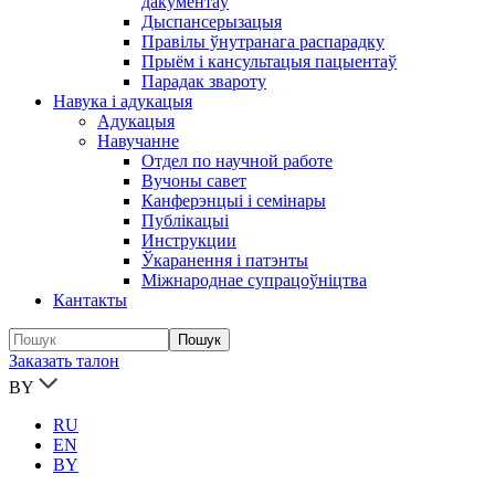
дакументаў
Дыспансерызацыя
Правілы ўнутранага распарадку
Прыём і кансультацыя пацыентаў
Парадак звароту
Навука і адукацыя
Адукацыя
Навучанне
Отдел по научной работе
Вучоны савет
Канферэнцыі і семінары
Публікацыi
Инструкции
Ўкаранення і патэнты
Міжнароднае супрацоўніцтва
Кантакты
Заказать талон
BY
RU
EN
BY