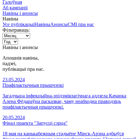
Галоўная
Аб кампаніі
Навіны і анонсы
Навіны
Усе публікацыі
Навіны
Анонсы
СМІ пра нас
Фільтраваць:
Навіны і анонсы
Апошнія навіны,
падзеi,
публікацыі пра нас.
23.05.2024
Прафілактычныя прышчэпкі
Загадчыца інфекцыйна-эпідэміялагічнага аддзела Качанка
Алена Фёдараўна расказвае, чаму неабходна праводзіць
прафілактычныя прышчэпкі.
20.05.2024
Фінал праекта "Запусці сэрца"
18 мая на канькабежным стадыёне Мінск-Арэна адбыўся