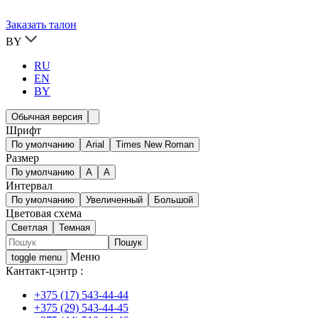
Заказать талон
BY
RU
EN
BY
Обычная версия
Шрифт
По умолчанию
Arial
Times New Roman
Размер
По умолчанию
A
A
Интервал
По умолчанию
Увеличенный
Большой
Цветовая схема
Светлая
Темная
Меню
toggle menu
Кантакт-цэнтр :
+375 (17) 543-44-44
+375 (29) 543-44-45