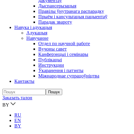
дакументаў
Дыспансерызацыя
Правілы ўнутранага распарадку
Прыём і кансультацыя пацыентаў
Парадак звароту
Навука і адукацыя
Адукацыя
Навучанне
Отдел по научной работе
Вучоны савет
Канферэнцыі і семінары
Публікацыi
Инструкции
Ўкаранення і патэнты
Міжнароднае супрацоўніцтва
Кантакты
Заказать талон
BY
RU
EN
BY