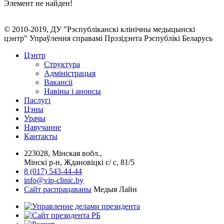
Элемент не найден!
© 2010-2019, ДУ "Рэспубліканскі клінічны медыцынскі
цэнтр" Упраўлення справамі Прэзідэнта Рэспублікі Беларусь
Цэнтр
Структура
Адміністрацыя
Вакансіі
Навіны і анонсы
Паслугi
Цэны
Урачы
Навучанне
Кантакты
223028, Мінская вобл.,
Мінскі р-н, Ждановіцкі с/ с, 81/5
8 (017) 543-44-44
info@vip-clinic.by
Сайт распрацаваны
Медыя Лайн