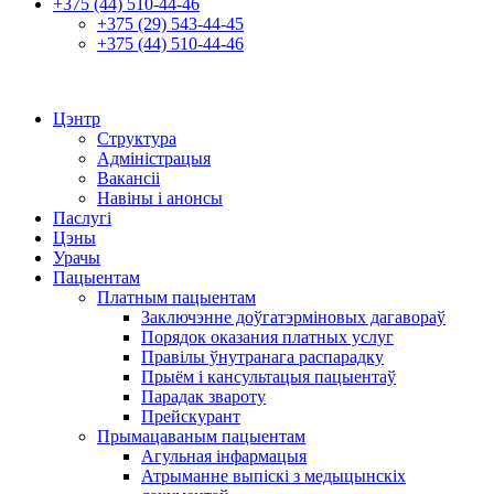
+375 (44) 510-44-46
+375 (29) 543-44-45
+375 (44) 510-44-46
Цэнтр
Структура
Адміністрацыя
Вакансіі
Навіны і анонсы
Паслугі
Цэны
Урачы
Пацыентам
Платным пацыентам
Заключэнне доўгатэрміновых дагавораў
Порядок оказания платных услуг
Правілы ўнутранага распарадку
Прыём і кансультацыя пацыентаў
Парадак звароту
Прейскурант
Прымацаваным пацыентам
Агульная інфармацыя
Атрыманне выпіскі з медыцынскіх