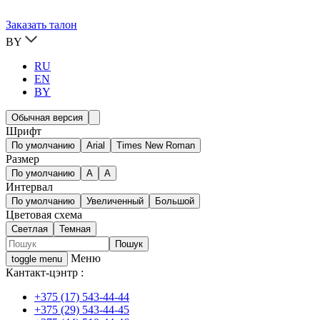
Заказать талон
BY
RU
EN
BY
Обычная версия
Шрифт
По умолчанию
Arial
Times New Roman
Размер
По умолчанию
A
A
Интервал
По умолчанию
Увеличенный
Большой
Цветовая схема
Светлая
Темная
Меню
toggle menu
Кантакт-цэнтр :
+375 (17) 543-44-44
+375 (29) 543-44-45