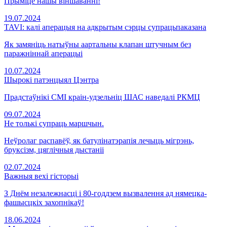
Прыміце нашы віншаванні!
19.07.2024
TAVI: калі аперацыя на адкрытым сэрцы супрацьпаказана
Як замяніць натыўны аартальны клапан штучным без
паражніннай аперацыі
10.07.2024
Шырокі патэнцыял Цэнтра
Прадстаўнікі СМІ краін-удзельніц ШАС наведалі РКМЦ
09.07.2024
Не толькі супраць маршчын.
Неўролаг распавёў, як батулiнатэрапiя лечыць мігрэнь,
бруксiзм, цяглічныя дыстанii
02.07.2024
Важныя вехі гісторыі
З Днём незалежнасці і 80-годдзем вызвалення ад нямецка-
фашысцкіх захопнікаў!
18.06.2024