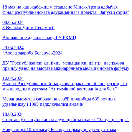
18 мая на канькабежным стадыёне Мінск-Арэна адбыўся
фінал рэспубліканскага адукацыйнага праекта "Запусці сэрца"
08.05.2024
З Вялікім Днём Перамогі!
Віншаванне ад калектыву ГУ РКМЦ
29.04.2024
"Ахова здароўя Беларусі-2024"
ДУ "Рэспубліканскі клінічны медыцынскі цэнтр" паспяхова
прыняў удзел на выставе міжнароднага медыцынскага форуму
10.04.2024
Вынікі Рэспубліканскай навукова-практычнай канферэнцыі з
міжнародным удзелам "Антымікробная тэрапія для ўсіх"
Мерапрыемства сабрала на сваёй пляцоўцы 639 вочных
удзельнікаў і 1095 падключыліся анлайн
18.03.2024
Стартаваў рэспубліканскі адукацыйны праект "Запусці сэрца"
Навучэнцы 10-х класаў Беларусі прымуць удзел у гэтым