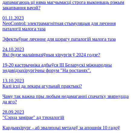
дапамагаюць ці няма магчымасці строга выконваць рэжым
закапвання вачэй?
01.11.2023
NeoControl: электрамагнітная стымуляцыя для лячэння
паталогіі малога таза
Эфектыўнае лячэнне для шэрагу паталогій малога таза
24.10.2023
Які будзе малаінвазіўныя хірургія ў 2024 годзе?
19-20 кастрычніка адбыўся III Беларускі міжнародны
эндавідэахірургічны форум "На ростанях".
13.10.2023
Калі ісці да лекара агульнай практыкі?
Чаму так важна пры любым недамаганні спачатку звярнуцца
да яго?
28.09.2023
"Сэрца замірае" ад тэхналогій
Кардыяхірург - аб эвалюцыі метадаў за апошнія 10 гадоў