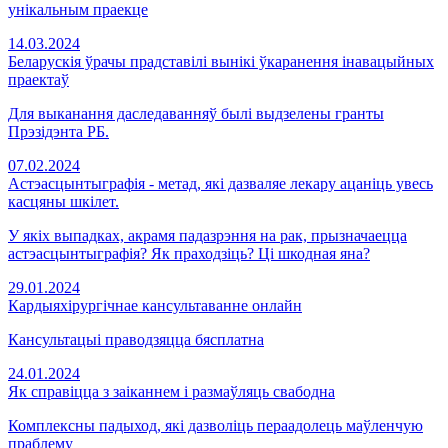
унікальным праекце
14.03.2024
Беларускія ўрачы прадставілі вынікі ўкаранення інавацыйных
праектаў
Для выканання даследаванняў былі выдзелены гранты
Прэзідэнта РБ.
07.02.2024
Астэасцынтыграфія - метад, які дазваляе лекару ацаніць увесь
касцяны шкілет.
У якіх выпадках, акрамя падазрэння на рак, прызначаецца
астэасцынтыграфія? Як праходзіць? Ці шкодная яна?
29.01.2024
Кардыяхірургічнае кансультаванне онлайн
Кансультацыі праводзяцца бясплатна
24.01.2024
Як справіцца з заіканнем і размаўляць свабодна
Комплексны падыход, які дазволіць пераадолець маўленчую
праблему