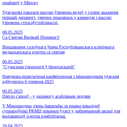
прайшоў у Мінску
Удзельнікі паказалі высокі ўзровень ведаў у галіне аказання
першай дапамогі, уменне працаваць у камандзе і высокі
ўзровень стрэсаўстойлівасці.
08.05.2025
Са Святам Вялікай Перамогі!
Віншаванне галоўнага ўрача Рэспубліканскага клінічнага
медыцынскага цэнтра са святам
06.05.2025
"Сучасныя тэхналогіі ў бронхаскапіі"
Навукова-практычная канферэнцыя з міжнародным удзелам
адбудзецца 6 чэрвеня 2025
06.05.2025
Цяпло сэрцаў - у дапамогу асаблівым людзям
У Міжнародны дзень барацьбы за правы інвалідаў
супрацоўнікі РКМЦ прынялі ўдзел у дабрачыннай акцыі для
выхаванцаў цэнтра рэабілітацыі.
26.04.2025