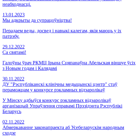
неабходнасці.
13.01.2023
Мы адкрыты да супрацоўніцтва!
Перадаем веды, досвед і навыкі калегам, якія маюць у іх
патрэбу.
29.12.2022
Са святамі!
Галоўны ўрач РКМЦ Ірына Сцяпанаўна Абельская віншуе ўсіх
з Новым годам і Калядамі
30.11.2022
ДУ "Рэспубліканскі клінічны медыцынскі цэнтр" стаў
пераможцам у конкурсе рэкламных відэаролікаў
У Мінску адбыўся конкурс рэкламных відэаролікаў
арганізацый Упраўлення справамі Прэзідэнта Рэспублікі
Беларусь
02.11.2022
Абмеркаванне законапраекта аб Усебеларускім народным
сходзе