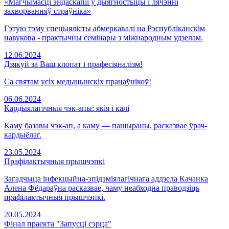
«Магчымасці эндаскапіі ў дыягностыцы і лячэнні
захворванняў страўніка»
Гэтую тэму спецыялісты абмеркавалі на Рэспубліканскім
навукова - практычны семінары з міжнародным удзелам.
12.06.2024
Дзякуй за Ваш клопат і прафесіяналізм!
Са святам усіх медыцынскіх працаўнікоў!
06.06.2024
Кардыялагічныя чэк-апы: якія і калі
Каму базавы чэк-ап, а каму — пашыраны, расказвае ўрач-
кардыёлаг.
23.05.2024
Прафілактычныя прышчэпкі
Загадчыца інфекцыйна-эпідэміялагічнага аддзела Качанка
Алена Фёдараўна расказвае, чаму неабходна праводзіць
прафілактычныя прышчэпкі.
20.05.2024
Фінал праекта "Запусці сэрца"