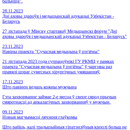
бальніца".
28.11.2023
Дні аховы здароўя і медыцынскай адукацыі Узбекістан -
Беларусь
27 лістапада ў Мінску стартаваў Медыцынскі форум "Дні
аховы здароўя і медыцынскай адукацыі Узбекістан - Беларусь"
23.11.2023
Навіны праекта "Сучасная медыцына ў рэгіёны"
21 лістапада 2023 года супрацоўнікі ГУ РКМЦ у рамках
праекта "Сучасная медыцына ў рэгіёны" ў чарговы раз
правялі шэраг сумесных хірургічных умяшанняў.
17.11.2023
Што павінен ведаць кожны мужчына
Гэта захворванне займае 2-е месца ў свеце сярод прычын
смяротнасці ад анкалагічных захворванняў у мужчын.
09.11.2023
Новыя магчымасці лячэння глаўкомы
Што рабіць, калі традыцыйныя гіпатэнзіўныя кроплі больш не