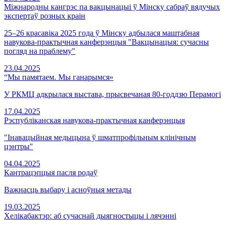
Міжнародны кангрэс па вакцынацыі ў Мінску сабраў вядучых
экспертаў розных краін
25–26 красавіка 2025 года ў Мінску адбылася маштабная
навукова-практычная канферэнцыя "Вакцынацыя: сучасны
погляд на праблему"
23.04.2025
“Мы памятаем. Мы ганарымся»
У РКМЦ адкрылася выстава, прысвечаная 80-годдзю Перамогі
17.04.2025
Рэспубліканская навукова-практычная канферэнцыя
"Інавацыйная медыцына ў шматпрофільным клінічным
цэнтры"
04.04.2025
Кантрацэпцыя пасля родаў
Важнасць выбару і асноўныя метады
19.03.2025
Хелікабактэр: аб сучаснай дыягностыцы і лячэнні