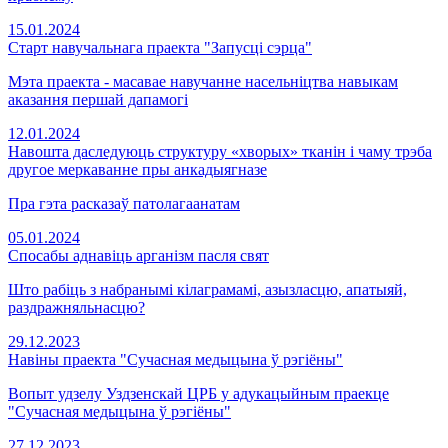
15.01.2024
Старт навучальнага праекта "Запусці сэрца"
Мэта праекта - масавае навучанне насельніцтва навыкам
аказання першай дапамогі
12.01.2024
Навошта даследуюць структуру «хворых» тканін і чаму трэба
другое меркаванне пры анкадыягназе
Пра гэта расказаў патолагаанатам
05.01.2024
Спосабы аднавіць арганізм пасля свят
Што рабіць з набранымі кілаграмамі, азызласцю, апатыяй,
раздражняльнасцю?
29.12.2023
Навіны праекта "Сучасная медыцына ў рэгіёны"
Вопыт удзелу Уздзенскай ЦРБ у адукацыйным праекце
"Сучасная медыцына ў рэгіёны"
27.12.2023