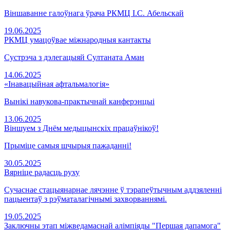
Віншаванне галоўнага ўрача РКМЦ І.С. Абельскай
19.06.2025
РКМЦ умацоўвае міжнародныя кантакты
Сустрэча з дэлегацыяй Султаната Аман
14.06.2025
«Інавацыйная афтальмалогія»
Вынікі навукова-практычнай канферэнцыі
13.06.2025
Віншуем з Днём медыцынскіх працаўнікоў!
Прыміце самыя шчырыя пажаданні!
30.05.2025
Вярніце радасць руху
Сучаснае стацыянарнае лячэнне ў тэрапеўтычным аддзяленні
пацыентаў з рэўматалагічнымі захворваннямі.
19.05.2025
Заключны этап міжведамаснай алімпіяды "Першая дапамога"