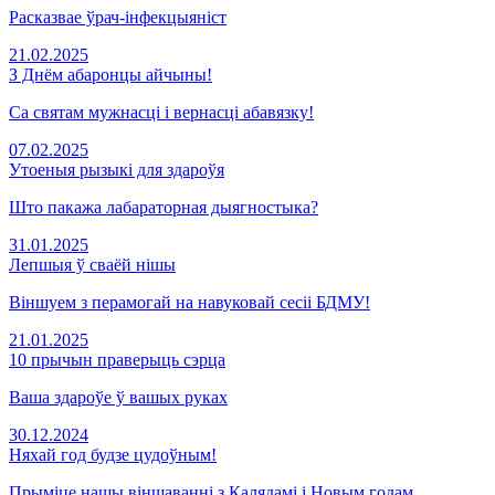
Расказвае ўрач-інфекцыяніст
21.02.2025
З Днём абаронцы айчыны!
Са святам мужнасці і вернасці абавязку!
07.02.2025
Утоеныя рызыкі для здароўя
Што пакажа лабараторная дыягностыка?
31.01.2025
Лепшыя ў сваёй нішы
Віншуем з перамогай на навуковай сесіі БДМУ!
21.01.2025
10 прычын праверыць сэрца
Ваша здароўе ў вашых руках
30.12.2024
Няхай год будзе цудоўным!
Прыміце нашы віншаванні з Калядамі і Новым годам