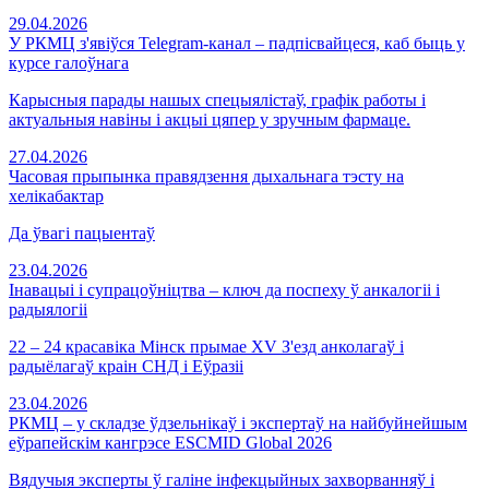
29.04.2026
У РКМЦ з'явіўся Telegram-канал – падпісвайцеся, каб быць у
курсе галоўнага
Карысныя парады нашых спецыялістаў, графік работы і
актуальныя навіны і акцыі цяпер у зручным фармаце.
27.04.2026
Часовая прыпынка правядзення дыхальнага тэсту на
хелікабактар
Да ўвагі пацыентаў
23.04.2026
Інавацыі і супрацоўніцтва – ключ да поспеху ў анкалогіі і
радыялогіі
22 – 24 красавіка Мінск прымае XV З'езд анколагаў і
радыёлагаў краін СНД і Еўразіі
23.04.2026
РКМЦ – у складзе ўдзельнікаў і экспертаў на найбуйнейшым
еўрапейскім кангрэсе ESCMID Global 2026
Вядучыя эксперты ў галіне інфекцыйных захворванняў і