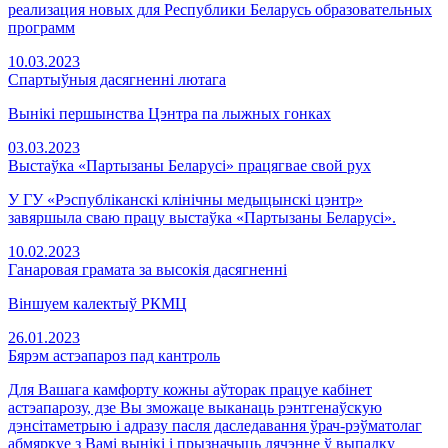
реализация новых для Республики Беларусь образовательных
программ
10.03.2023
Спартыўныя дасягненні лютага
Вынікі першынства Цэнтра па лыжных гонках
03.03.2023
Выстаўка «Партызаны Беларусі» працягвае свой рух
У ГУ «Рэспубліканскі клінічны медыцынскі цэнтр»
завяршыла сваю працу выстаўка «Партызаны Беларусі».
10.02.2023
Ганаровая грамата за высокія дасягненні
Віншуем калектыў РКМЦ
26.01.2023
Бярэм астэапароз пад кантроль
Для Вашага камфорту кожны аўторак працуе кабінет
астэапарозу, дзе Вы зможаце выканаць рэнтгенаўскую
дэнсітаметрыю і адразу пасля даследавання ўрач-рэўматолаг
абмяркуе з Вамі вынікі і прызначыць лячэнне ў выпадку