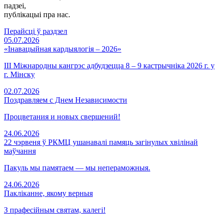
падзеi,
публікацыі пра нас.
Перайсці ў раздзел
05.07.2026
«Інавацыйная кардыялогія – 2026»
III Міжнародны кангрэс адбудзецца 8 – 9 кастрычніка 2026 г. у
г. Мінску
02.07.2026
Поздравляем с Днем Независимости
Процветания и новых свершений!
24.06.2026
22 чэрвеня ў РКМЦ ушанавалі памяць загінулых хвілінай
маўчання
Пакуль мы памятаем — мы непераможныя.
24.06.2026
Пакліканне, якому верныя
З прафесійным святам, калегі!