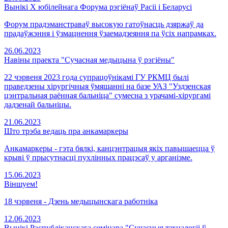
Вынікі Х юбілейнага Форума рэгіёнаў Расіі і Беларусі
Форум прадэманстраваў высокую гатоўнасць дзяржаў да
прадаўжэння і ўзмацнення ўзаемадзеяння па ўсіх напрамках.
26.06.2023
Навіны праекта "Сучасная медыцына ў рэгіёны"
22 чэрвеня 2023 года супрацоўнікамі ГУ РКМЦ былі
праведзены хірургічныя ўмяшанні на базе УАЗ "Уздзенская
цэнтральная раённая бальніца" сумесна з урачамі-хірургамі
дадзенай бальніцы.
21.06.2023
Што трэба ведаць пра анкамаркеры
Анкамаркеры - гэта бялкі, канцэнтрацыя якіх павышаецца ў
крыві ў прысутнасці пухлінных працэсаў у арганізме.
15.06.2023
Віншуем!
18 чэрвеня - Дзень медыцынскага работніка
12.06.2023
Вынікі Рэспубліканскага семінара "Сучасныя тэхналогіі ў