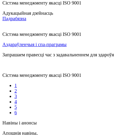
Сістэма менеджменту якасці ISO 9001
Адукацыйная дзейнасць
Падрабязна
Сістэма менеджменту якасці ISO 9001
Аздараўленчыя і спа-праграмы
Запрашаем правесці час з задавальненнем для здароўя
Сістэма менеджменту якасці ISO 9001
1
2
3
4
5
6
Навіны і анонсы
Апошнія навіны,