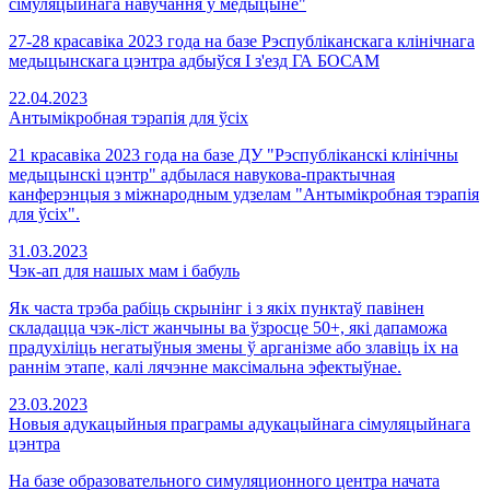
сімуляцыйнага навучання ў медыцыне"
27-28 красавіка 2023 года на базе Рэспубліканскага клінічнага
медыцынскага цэнтра адбыўся I з'езд ГА БОСАМ
22.04.2023
Антымікробная тэрапія для ўсіх
21 красавіка 2023 года на базе ДУ "Рэспубліканскі клінічны
медыцынскі цэнтр" адбылася навукова-практычная
канферэнцыя з міжнародным удзелам "Антымікробная тэрапія
для ўсіх".
31.03.2023
Чэк-ап для нашых мам і бабуль
Як часта трэба рабіць скрынінг і з якіх пунктаў павінен
складацца чэк-ліст жанчыны ва ўзросце 50+, які дапаможа
прадухіліць негатыўныя змены ў арганізме або злавіць іх на
раннім этапе, калі лячэнне максімальна эфектыўнае.
23.03.2023
Новыя адукацыйныя праграмы адукацыйнага сімуляцыйнага
цэнтра
На базе образовательного симуляционного центра начата