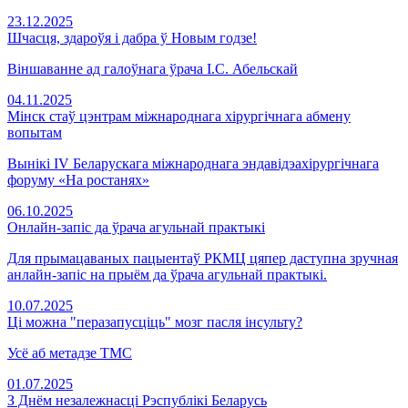
23.12.2025
Шчасця, здароўя і дабра ў Новым годзе!
Віншаванне ад галоўнага ўрача І.С. Абельскай
04.11.2025
Мінск стаў цэнтрам міжнароднага хірургічнага абмену
вопытам
Вынікі IV Беларускага міжнароднага эндавідэахірургічнага
форуму «На ростанях»
06.10.2025
Онлайн-запіс да ўрача агульнай практыкі
Для прымацаваных пацыентаў РКМЦ цяпер даступна зручная
анлайн-запіс на прыём да ўрача агульнай практыкі.
10.07.2025
Ці можна "перазапусціць" мозг пасля інсульту?
Усё аб метадзе ТМС
01.07.2025
З Днём незалежнасці Рэспублікі Беларусь