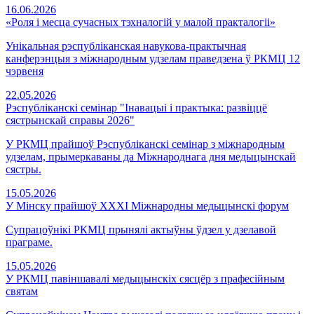
16.06.2026
«Роля і месца сучасных тэхналогій у малой практалогіі»
Унікальная рэспубліканская навукова-практычная
канферэнцыя з міжнародным удзелам праведзена ў РКМЦ 12
чэрвеня
22.05.2026
Рэспубліканскі семінар "Інавацыі і практыка: развіццё
сястрынскай справы 2026"
У РКМЦ прайшоў Рэспубліканскі семінар з міжнародным
удзелам, прымеркаваны да Міжнароднага дня медыцынскай
сястры.
15.05.2026
У Мінску прайшоў XXXI Міжнародны медыцынскі форум
Супрацоўнікі РКМЦ прынялі актыўны ўдзел у дзелавой
праграме.
15.05.2026
У РКМЦ павіншавалі медыцынскіх сясцёр з прафесійным
святам