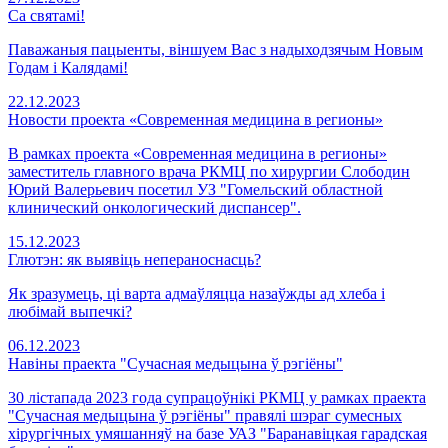
Са святамі!
Паважаныя пацыенты, віншуем Вас з надыходзячым Новым
Годам і Калядамі!
22.12.2023
Новости проекта «Современная медицина в регионы»
В рамках проекта «Современная медицина в регионы»
заместитель главного врача РКМЦ по хирургии Слободин
Юрий Валерьевич посетил УЗ "Гомельский областной
клинический онкологический диспансер".
15.12.2023
Глютэн: як выявіць непераноснасць?
Як зразумець, ці варта адмаўляцца назаўжды ад хлеба і
любiмай выпечкі?
06.12.2023
Навіны праекта "Сучасная медыцына ў рэгіёны"
30 лістапада 2023 года супрацоўнікі РКМЦ у рамках праекта
"Сучасная медыцына ў рэгіёны" правялі шэраг сумесных
хірургічных умяшанняў на базе УАЗ "Баранавіцкая гарадская