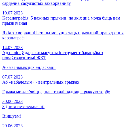
сардэчна-сасудзістых захворванняў
19.07.2023
Каранаграфія: 5 важных прычын, па якіх яна можа быць вам
прызначаная
Якія захворванні і станы могуць стаць прычынай правядзення
каранаграфіі
14.07.2023
Ад паліпаў да рака: магутны інструмент барацьбы з
новаўтварэннямі ЖКТ
Аб магчымасцях эндаскапіі
07.07.2023
Аб «набалелым» - вентральных грыжах
Грыжа можа з'явіцца, нават калі падняць цяжкую торбу
30.06.2023
З Днём незалежнасці!
Віншуем!
29.06.2023