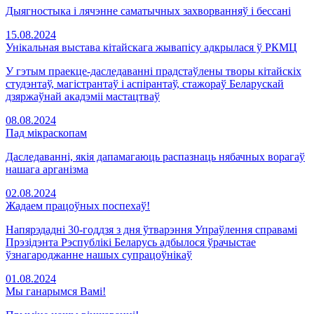
Дыягностыка і лячэнне саматычных захворванняў і бессані
15.08.2024
Унікальная выстава кітайскага жывапісу адкрылася ў РКМЦ
У гэтым праекце-даследаванні прадстаўлены творы кітайскіх
студэнтаў, магістрантаў і аспірантаў, стажораў Беларускай
дзяржаўнай акадэміі мастацтваў
08.08.2024
Пад мікраскопам
Даследаванні, якія дапамагаюць распазнаць нябачных ворагаў
нашага арганізма
02.08.2024
Жадаем працоўных поспехаў!
Напярэдадні 30-годдзя з дня ўтварэння Упраўлення справамі
Прэзідэнта Рэспублікі Беларусь адбылося ўрачыстае
ўзнагароджанне нашых супрацоўнікаў
01.08.2024
Мы ганарымся Вамі!