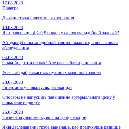
17.08.2023
Падагра
Дыягностыка і лячэнне захворвання
10.08.2023
Як праверыць ці ўсё ў парадку са шчытападобнай залозай?
Аб здароўі шчытападобнай залозы і важнасці своечасовага
абследавання
04.08.2023
Спакойна, гэта не рак! Але расслабляцца не варта
Урач - аб дабраякасных пухлінах малочнай залозы
28.07.2023
Гіпертанія ў спякоту: як ратавацца?
Спосабы не дапусціць павышэнне артэрыяльнага ціску ў
спякотнае надвор'е
26.07.2023
Прэвентыўныя меры, якія ратуюць жыццё
Якія даследаванні трэба выканаць, каб прадухіліць развіццё