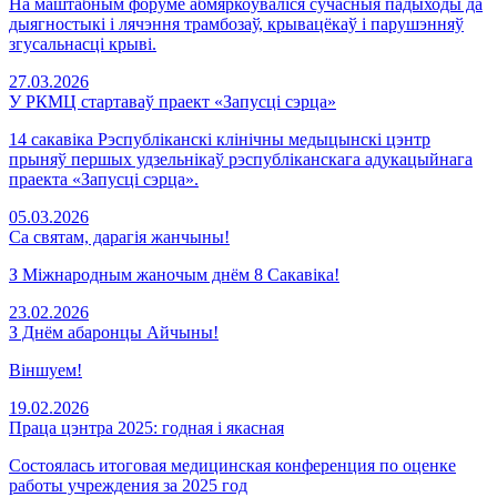
На маштабным форуме абмяркоўваліся сучасныя падыходы да
дыягностыкі і лячэння трамбозаў, крывацёкаў і парушэнняў
згусальнасці крыві.
27.03.2026
У РКМЦ стартаваў праект «Запусці сэрца»
14 сакавіка Рэспубліканскі клінічны медыцынскі цэнтр
прыняў першых удзельнікаў рэспубліканскага адукацыйнага
праекта «Запусці сэрца».
05.03.2026
Са святам, дарагія жанчыны!
З Міжнародным жаночым днём 8 Сакавіка!
23.02.2026
З Днём абаронцы Айчыны!
Віншуем!
19.02.2026
Праца цэнтра 2025: годная і якасная
Состоялась итоговая медицинская конференция по оценке
работы учреждения за 2025 год