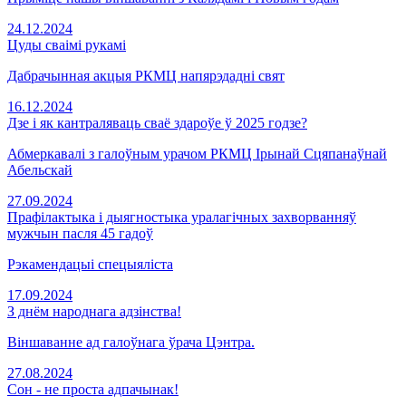
24.12.2024
Цуды сваімі рукамі
Дабрачынная акцыя РКМЦ напярэдадні свят
16.12.2024
Дзе і як кантраляваць сваё здароўе ў 2025 годзе?
Абмеркавалі з галоўным урачом РКМЦ Ірынай Сцяпанаўнай
Абельскай
27.09.2024
Прафілактыка і дыягностыка уралагічных захворванняў
мужчын пасля 45 гадоў
Рэкамендацыі спецыяліста
17.09.2024
З днём народнага адзінства!
Віншаванне ад галоўнага ўрача Цэнтра.
27.08.2024
Сон - не проста адпачынак!