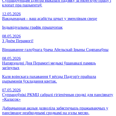
Супрацоўніцам Цэнтра выказалі падзяку за нялёгкую працу і
клопат пра пацыентаў.
12.05.2026
Вакцынацыя – ваш асабісты шчыт у зменлівым свеце
Індывідуальны графік прышчэпак
08.05.2026
З Днём Перамогі!
Віншаванне галоўнага ўрача Абельскай Ірыны Сцяпанаўны
08.05.2026
Напярэдадні Дня Перамогі медыкі ўшанавалі памяць
загінулых
Каля воінскага пахавання ў вёсцы Падгор'е прайшла
цырымонія ўскладання кветак.
07.05.2026
Супрацоўнікі РКМЦ сабралі гігіенічныя сродкі для пансіянату
«Каласок»
Дабрачынная акцыя дазволіла забяспечыць пражываючых у
пансіянаце неабходнымі сродкамі на цэлы месяц.