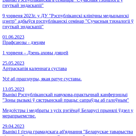
гнуткай эндаскапіі"
9 чэрвеня 2023г. у ДУ "Рэспубліканскі клінічны медыцынскі
цэнтр" адбыўся рэспубліканскі семінар "Сучасныя тэхналогіі ў
гнуткай эндаскапіі"
01.06.2023
Прафсаюзы - дзецям
1 чэрвеня – Дзень аховы дзяцей
25.05.2023
Артраскапія каленнага сустава
Усё аб працэдуры, якая ратуе суставы.
13.05.2023
Вынікі Рэспубліканскай навукова-практычнай канферэнцыі
"Зоны рызыкі ў сястрынскай працы: сапраўды аб галоўным"
Медсёстры і медбраты з усіх рэгіёнаў Беларусі прынялі ўдзел у
мерапрыемстве.
29.04.2023
Вынікі I з'езда грамадскага аб'яднання "Беларускае таварыства