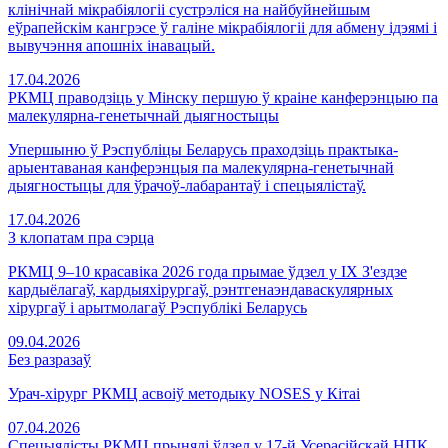
клінічнай мікрабіялогіі сустрэліся на найбуйнейшым
еўрапейскім кангрэсе ў галіне мікрабіялогіі для абмену ідэямі і
вывучэння апошніх інавацый.
17.04.2026
РКМЦ праводзіць у Мінску першую ў краіне канферэнцыю па
малекулярна-генетычнай дыягностыцы
Упершыню ў Рэспубліцы Беларусь праходзіць практыка-
арыентаваная канферэнцыя па малекулярна-генетычнай
дыягностыцы для ўрачоў-лабарантаў і спецыялістаў.
17.04.2026
З клопатам пра сэрца
РКМЦ 9–10 красавіка 2026 года прымае ўдзел у IX З'ездзе
кардыёлагаў, кардыяхірургаў, рэнтгенаэндаваскулярных
хірургаў і арытмолагаў Рэспублікі Беларусь
09.04.2026
Без разразаў
Урач-хірург РКМЦ асвоіў методыку NOSES у Кітаі
07.04.2026
Спецыялісты РКМЦ прынялі ўдзел у 17-й Усерасійскай НПК