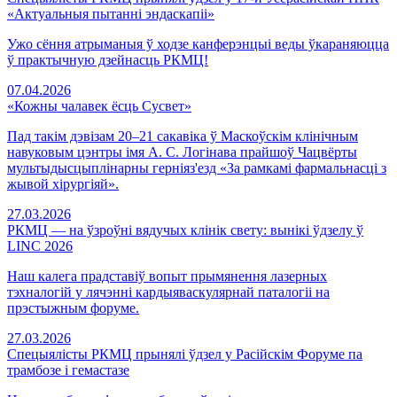
«Актуальныя пытанні эндаскапіі»
Ужо сёння атрыманыя ў ходзе канферэнцыі веды ўкараняюцца
ў практычную дзейнасць РКМЦ!
07.04.2026
«Кожны чалавек ёсць Сусвет»
Пад такім дэвізам 20–21 сакавіка ў Маскоўскім клінічным
навуковым цэнтры імя А. С. Логінава прайшоў Чацвёрты
мультыдысцыплінарны герніяз'езд «За рамкамі фармальнасці з
жывой хірургіяй».
27.03.2026
РКМЦ — на ўзроўні вядучых клінік свету: вынікі ўдзелу ў
LINC 2026
Наш калега прадставіў вопыт прымянення лазерных
тэхналогій у лячэнні кардыяваскулярнай паталогіі на
прэстыжным форуме.
27.03.2026
Спецыялісты РКМЦ прынялі ўдзел у Расійскім Форумe па
трамбозе і гемастазе