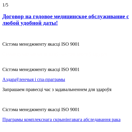
1
/
5
Договор на годовое медицинское обслуживание с
любой удобной даты!
Сістэма менеджменту якасці ISO 9001
Самыя сучасныя мініінвазіўныя тэхналогіі ў хірургіі
Ciстэма менеджменту якасцi ISO 9001
Аздараўленчыя і спа-праграмы
Запрашаем правесці час з задавальненнем для здароўя
Сістэма менеджменту якасці ISO 9001
Праграмы комплекснага скрынінгавага абследавання рака