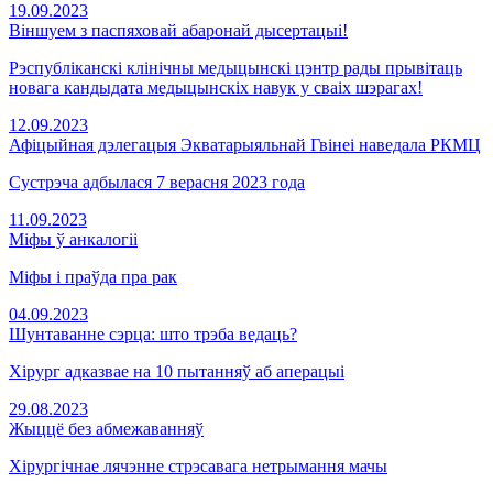
19.09.2023
Віншуем з паспяховай абаронай дысертацыі!
Рэспубліканскі клінічны медыцынскі цэнтр рады прывітаць
новага кандыдата медыцынскіх навук у сваіх шэрагах!
12.09.2023
Афіцыйная дэлегацыя Экватарыяльнай Гвінеі наведала РКМЦ
Сустрэча адбылася 7 верасня 2023 года
11.09.2023
Міфы ў анкалогіі
Міфы і праўда пра рак
04.09.2023
Шунтаванне сэрца: што трэба ведаць?
Хірург адказвае на 10 пытанняў аб аперацыі
29.08.2023
Жыццё без абмежаванняў
Хірургічнае лячэнне стрэсавага нетрымання мачы