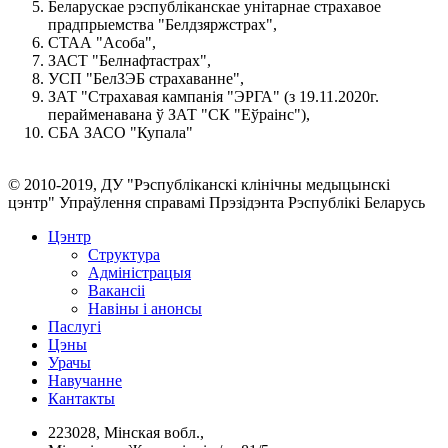
Беларускае рэспубліканскае унітарнае страхавое
прадпрыемства "Белдзяржстрах",
СТАА "Асоба",
ЗАСТ "Белнафтастрах",
УСП "БелЗЭБ страхаванне",
ЗАТ "Страхавая кампанія "ЭРГА" (з 19.11.2020г.
перайменавана ў ЗАТ "СК "Еўраінс"),
СБА ЗАСО "Купала"
© 2010-2019, ДУ "Рэспубліканскі клінічны медыцынскі
цэнтр" Упраўлення справамі Прэзідэнта Рэспублікі Беларусь
Цэнтр
Структура
Адміністрацыя
Вакансіі
Навіны і анонсы
Паслугi
Цэны
Урачы
Навучанне
Кантакты
223028, Мінская вобл.,