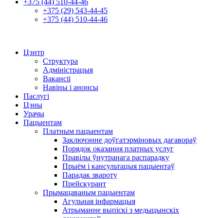
+375 (44) 510-44-46
+375 (29) 543-44-45
+375 (44) 510-44-46
Цэнтр
Структура
Адміністрацыя
Вакансіі
Навіны і анонсы
Паслугі
Цэны
Урачы
Пацыентам
Платным пацыентам
Заключэнне доўгатэрміновых дагавораў
Порядок оказания платных услуг
Правілы ўнутранага распарадку
Прыём і кансультацыя пацыентаў
Парадак звароту
Прейскурант
Прымацаваным пацыентам
Агульная інфармацыя
Атрыманне выпіскі з медыцынскіх