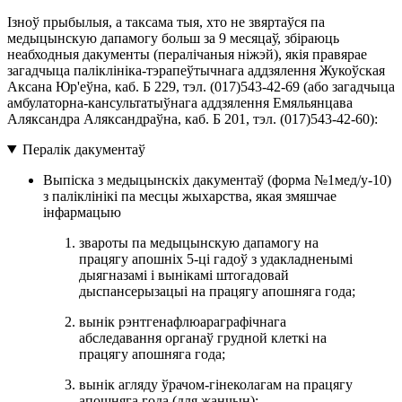
Ізноў прыбылыя, а таксама тыя, хто не звяртаўся па
медыцынскую дапамогу больш за 9 месяцаў, збіраюць
неабходныя дакументы (пералічаныя ніжэй), якія правярае
загадчыца паліклініка-тэрапеўтычнага аддзялення Жукоўская
Аксана Юр'еўна, каб. Б 229, тэл. (017)543-42-69 (або загадчыца
амбулаторна-кансультатыўнага аддзялення Емяльянцава
Аляксандра Аляксандраўна, каб. Б 201, тэл. (017)543-42-60):
Пералік дакументаў
Выпіска з медыцынскіх дакументаў (форма №1мед/у-10)
з паліклінікі па месцы жыхарства, якая змяшчае
інфармацыю
звароты па медыцынскую дапамогу на
працягу апошніх 5-ці гадоў з удакладненымі
дыягназамі і вынікамі штогадовай
дыспансерызацыі на працягу апошняга года;
вынік рэнтгенафлюараграфічнага
абследавання органаў грудной клеткі на
працягу апошняга года;
вынік агляду ўрачом-гінеколагам на працягу
апошняга года (для жанчын);