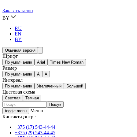
Заказать талон
BY
RU
EN
BY
Обычная версия
Шрифт
По умолчанию
Arial
Times New Roman
Размер
По умолчанию
A
A
Интервал
По умолчанию
Увеличенный
Большой
Цветовая схема
Светлая
Темная
Меню
toggle menu
Кантакт-цэнтр :
+375 (17) 543-44-44
+375 (29) 543-44-45