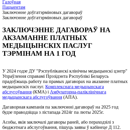
Галоўная
Пацыентам
Заключэнне доўгатэрміновых дагавораў
Заключэнне доўгатэрміновых дагавораў
ЗАКЛЮЧЭННЕ ДАГАВОРАЎ НА
АКЗАМАННЕ ПЛАТНЫХ
МЕДЫЦЫНСКІХ ПАСЛУГ
ТЭРМІНАМ НА 1 ГОД
У 2024 годзе ДУ "Рэспубліканскі клінічны медыцынскі цэнтр"
Упраўлення справамі Прэзідэнта Рэспублікі Беларусь
прадоўжыць работу па прамых дагаворах на аказанне платных
медыцынскіх паслуг.
Комплекснага медыцынскага
абслугоўвання
(КМА) i
Амбулаторна-паліклінічнага
медыцынскага абслугоўвання
(АПА).
Дагаворная кампанія па заключэнні дагавораў на 2025 год
будзе праводзіцца з лістапада 2024г па люты 2025г.
Асобы, якія заключалі дагаворы раней, або пераходзілі з
бюджэтнага абслугоўвання, пішуць заявы ў кабінеце Д 112.