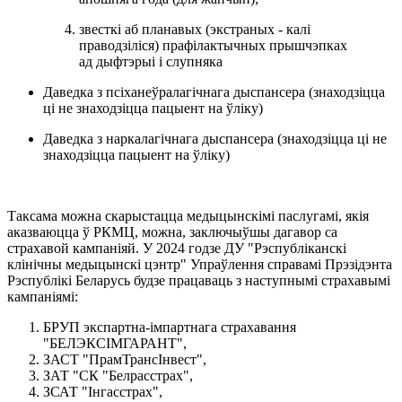
звесткі аб планавых (экстраных - калі
праводзіліся) прафілактычных прышчэпках
ад дыфтэрыі і слупняка
Даведка з псіханеўралагічнага дыспансера (знаходзіцца
ці не знаходзіцца пацыент на ўліку)
Даведка з наркалагічнага дыспансера (знаходзіцца ці не
знаходзіцца пацыент на ўліку)
Таксама можна скарыстацца медыцынскімі паслугамі, якія
аказваюцца ў РКМЦ, можна, заключыўшы дагавор са
страхавой кампаніяй. У 2024 годзе ДУ "Рэспубліканскі
клінічны медыцынскі цэнтр" Упраўлення справамі Прэзідэнта
Рэспублікі Беларусь будзе працаваць з наступнымі страхавымі
кампаніямі:
БРУП экспартна-імпартнага страхавання
"БЕЛЭКСІМГАРАНТ",
ЗАСТ "ПрамТрансІнвест",
ЗАТ "СК "Белрасстрах",
ЗСАТ "Інгасстрах",