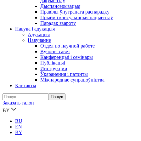
дакументаў
Дыспансерызацыя
Правілы ўнутранага распарадку
Прыём і кансультацыя пацыентаў
Парадак звароту
Навука і адукацыя
Адукацыя
Навучанне
Отдел по научной работе
Вучоны савет
Канферэнцыі і семінары
Публікацыi
Инструкции
Ўкаранення і патэнты
Міжнароднае супрацоўніцтва
Кантакты
Заказать талон
BY
RU
EN
BY