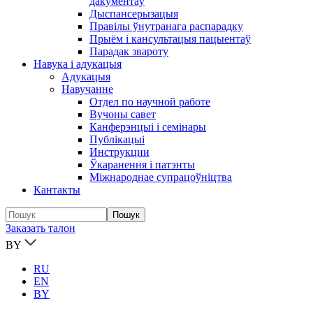
дакументаў
Дыспансерызацыя
Правілы ўнутранага распарадку
Прыём і кансультацыя пацыентаў
Парадак звароту
Навука і адукацыя
Адукацыя
Навучанне
Отдел по научной работе
Вучоны савет
Канферэнцыі і семінары
Публікацыi
Инструкции
Ўкаранення і патэнты
Міжнароднае супрацоўніцтва
Кантакты
Заказать талон
BY
RU
EN
BY