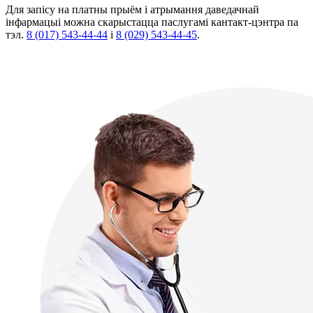
Для запісу на платны прыём і атрымання даведачнай
інфармацыі можна скарыстацца паслугамі кантакт-цэнтра па
тэл.
8 (017) 543-44-44
i
8 (029) 543-44-45
.