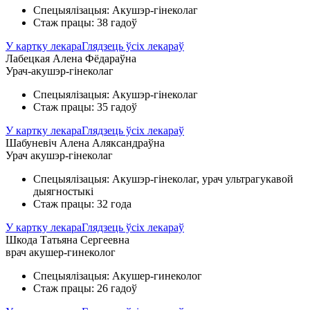
Спецыялізацыя: Акушэр-гінеколаг
Стаж працы: 38 гадоў
У картку лекара
Глядзець ўсіх лекараў
Лабецкая Алена Фёдараўна
Урач-акушэр-гінеколаг
Спецыялізацыя: Акушэр-гінеколаг
Стаж працы: 35 гадоў
У картку лекара
Глядзець ўсіх лекараў
Шабуневіч Алена Аляксандраўна
Урач акушэр-гінеколаг
Спецыялізацыя: Акушэр-гінеколаг, урач ультрагукавой
дыягностыкі
Стаж працы: 32 года
У картку лекара
Глядзець ўсіх лекараў
Шкода Татьяна Сергеевна
врач акушер-гинеколог
Спецыялізацыя: Акушер-гинеколог
Стаж працы: 26 гадоў