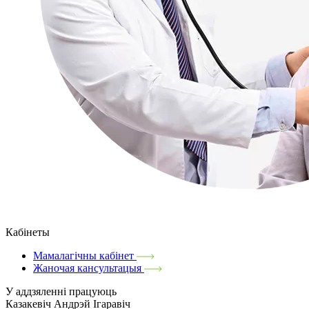
Кабінеты
Мамалагічны кабінет
Жаночая кансультацыя
У аддзяленні працуюць
Казакевіч Андрэй Ігаравіч