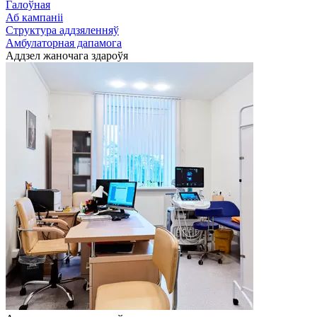
Галоўная
Аб кампаніі
Структура аддзяленняў
Амбулаторная дапамога
Аддзел жаночага здароўя