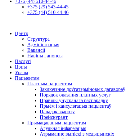
+375 (44) 510-44-46
+375 (29) 543-44-45
+375 (44) 510-44-46
Цэнтр
Структура
Адміністрацыя
Вакансіі
Навіны і анонсы
Паслугі
Цэны
Урачы
Пацыентам
Платным пацыентам
Заключэнне доўгатэрміновых дагавораў
Порядок оказания платных услуг
Правілы ўнутранага распарадку
Прыём і кансультацыя пацыентаў
Парадак звароту
Прейскурант
Прымацаваным пацыентам
Агульная інфармацыя
Атрыманне выпіскі з медыцынскіх