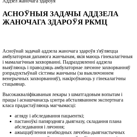
Аддзел
жаночага
здароўя
АСНОЎНЫЯ ЗАДАЧЫ АДДЗЕЛА
ЖАНОЧАГА ЗДАРОЎЯ РКМЦ
Асноўнай задачай аддзела жаночага здароўя з'яўляецца
амбулаторная дапамога жанчынам, якія маюць гінекалагічныя
і мамалагічныя захворванні. Падраздзяленні аддзела
выяўляюць і праводзяць амбулаторнае лячэнне захворванняў
рэпрадуктыўнай сістэмы жанчыны (за выключэннем
венерычных захворванняў), накіроўваюць у гінекалагічны
стацыянар.
Высокакваліфікаваныя лекары з шматгадовым вопытам і
працы і аснашчанасць цэнтра абсталяваннем экспертнага
класа прадастаўляюць магчымасці:
агляду і абследавання пацыенткі;
пастаноўкі папярэдняга дыягназу, складання плана
абследавання і лячэння;
ажыццяўлення неабходных лячэбна-дыягнастычных