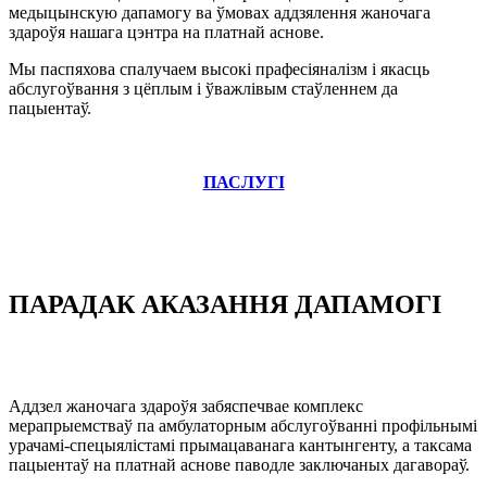
медыцынскую дапамогу ва ўмовах аддзялення жаночага
здароўя нашага цэнтра на платнай аснове.
Мы паспяхова спалучаем высокі прафесіяналізм і якасць
абслугоўвання з цёплым і ўважлівым стаўленнем да
пацыентаў.
ПАСЛУГІ
ПАРАДАК АКАЗАННЯ ДАПАМОГІ
Аддзел жаночага здароўя забяспечвае комплекс
мерапрыемстваў па амбулаторным абслугоўванні профільнымі
урачамі-спецыялістамі прымацаванага кантынгенту, а таксама
пацыентаў на платнай аснове паводле заключаных дагавораў.