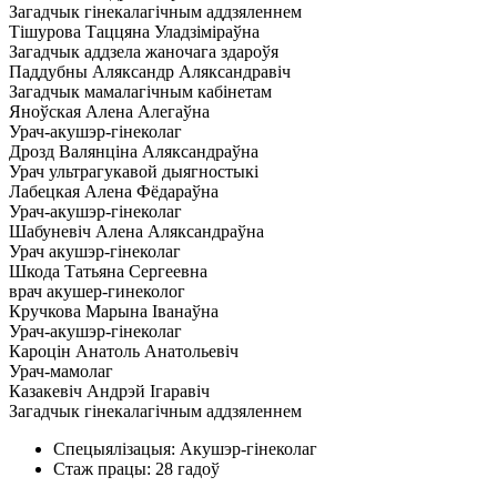
Загадчык гінекалагічным аддзяленнем
Тішурова Таццяна Уладзіміраўна
Загадчык аддзела жаночага здароўя
Паддубны Аляксандр Аляксандравіч
Загадчык мамалагічным кабінетам
Яноўская Алена Алегаўна
Урач-акушэр-гінеколаг
Дрозд Валянціна Аляксандраўна
Урач ультрагукавой дыягностыкі
Лабецкая Алена Фёдараўна
Урач-акушэр-гінеколаг
Шабуневіч Алена Аляксандраўна
Урач акушэр-гінеколаг
Шкода Татьяна Сергеевна
врач акушер-гинеколог
Кручкова Марына Іванаўна
Урач-акушэр-гінеколаг
Кароцін Анатоль Анатольевіч
Урач-мамолаг
Казакевіч Андрэй Ігаравіч
Загадчык гінекалагічным аддзяленнем
Спецыялізацыя: Акушэр-гінеколаг
Стаж працы: 28 гадоў