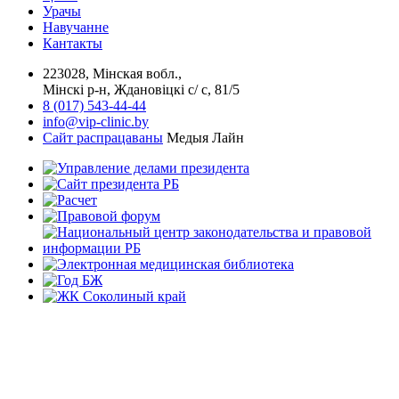
Урачы
Навучанне
Кантакты
223028, Мінская вобл.,
Мінскі р-н, Ждановіцкі с/ с, 81/5
8 (017) 543-44-44
info@vip-clinic.by
Сайт распрацаваны
Медыя Лайн