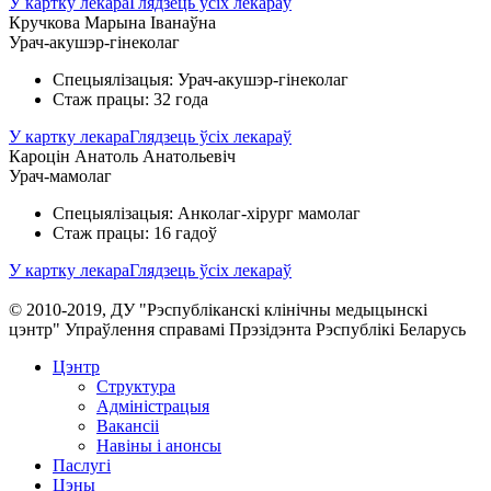
У картку лекара
Глядзець ўсіх лекараў
Кручкова Марына Іванаўна
Урач-акушэр-гінеколаг
Спецыялізацыя: Урач-акушэр-гінеколаг
Стаж працы: 32 года
У картку лекара
Глядзець ўсіх лекараў
Кароцін Анатоль Анатольевіч
Урач-мамолаг
Спецыялізацыя: Анколаг-хірург мамолаг
Стаж працы: 16 гадоў
У картку лекара
Глядзець ўсіх лекараў
© 2010-2019, ДУ "Рэспубліканскі клінічны медыцынскі
цэнтр" Упраўлення справамі Прэзідэнта Рэспублікі Беларусь
Цэнтр
Структура
Адміністрацыя
Вакансіі
Навіны і анонсы
Паслугi
Цэны