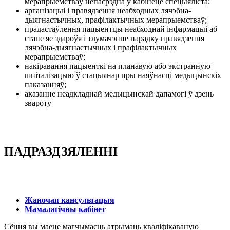
мерапрыемстваў непасрэдна ў кабінеце спецыяліста;
арганізацыі і правядзення неабходных лячэбна-
дыягнастычных, прафілактычных мерапрыемстваў;
прадастаўлення пацыентцы неабходнай інфармацыі аб
стане яе здароўя і тлумачэнне парадку правядзення
лячэбна-дыягнастычных і прафілактычных
мерапрыемстваў;
накіравання пацыенткі на планавую або экстранную
шпіталізацыю ў стацыянар пры наяўнасці медыцынскіх
паказанняў;
аказанне неадкладнай медыцынскай дапамогі ў дзень
звароту
ПАДРАЗДЗЯЛЕННІ
Жаночая кансультацыя
Мамалагічны кабінет
Сёння вы маеце магчымасць атрымаць кваліфікаваную