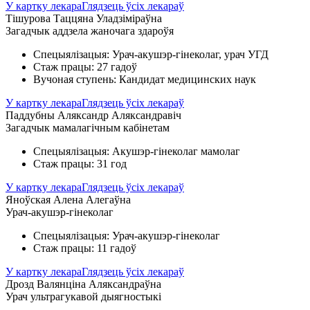
У картку лекара
Глядзець ўсіх лекараў
Тішурова Таццяна Уладзіміраўна
Загадчык аддзела жаночага здароўя
Спецыялізацыя: Урач-акушэр-гінеколаг, урач УГД
Стаж працы: 27 гадоў
Вучоная ступень: Кандидат медицинских наук
У картку лекара
Глядзець ўсіх лекараў
Паддубны Аляксандр Аляксандравіч
Загадчык мамалагічным кабінетам
Спецыялізацыя: Акушэр-гінеколаг мамолаг
Стаж працы: 31 год
У картку лекара
Глядзець ўсіх лекараў
Яноўская Алена Алегаўна
Урач-акушэр-гінеколаг
Спецыялізацыя: Урач-акушэр-гінеколаг
Стаж працы: 11 гадоў
У картку лекара
Глядзець ўсіх лекараў
Дрозд Валянціна Аляксандраўна
Урач ультрагукавой дыягностыкі