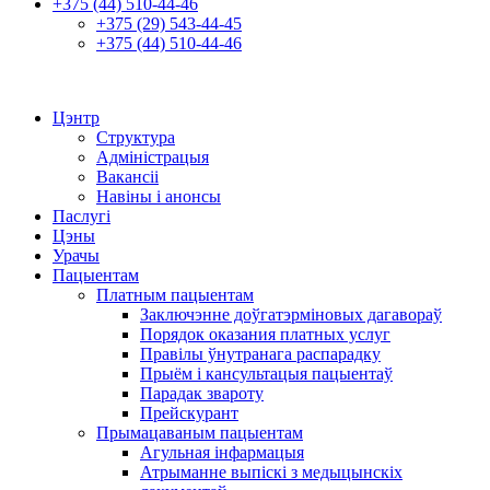
+375 (44) 510-44-46
+375 (29) 543-44-45
+375 (44) 510-44-46
Цэнтр
Структура
Адміністрацыя
Вакансіі
Навіны і анонсы
Паслугі
Цэны
Урачы
Пацыентам
Платным пацыентам
Заключэнне доўгатэрміновых дагавораў
Порядок оказания платных услуг
Правілы ўнутранага распарадку
Прыём і кансультацыя пацыентаў
Парадак звароту
Прейскурант
Прымацаваным пацыентам
Агульная інфармацыя
Атрыманне выпіскі з медыцынскіх