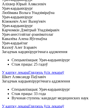
Аліхвер Юрый Аляксеевіч
Урач-кардыяхірург
Любімава Вольга Уладзіміраўна
Урач-кардыяхірург
Кізюкевіч Алег Валер'евіч
Урач-кардыяхірург
Карчомкін Дзмітрый Уладзіміравіч
Урач-анестэзіёлаг-рэаніматолаг
Кавалёва Алена Яўгенаўна
Урач-кардыёлаг
Казлоў Алег Ігаравіч
Загадчык кардяхiрургiчнага аддзялення
Спецыялізацыя: Урач-кардыяхірург
Стаж працы: 25 гадоў
У картку лекара
Глядзець ўсіх лекараў
Шкет Аляксандр Паўлавіч
Загадчык кардыяхірургічнага аддзялення
Спецыялізацыя: Урач-кардыяхірург
Стаж працы: 33 года
Вучоная ступень: кандидат медицинских наук
У картку лекара
Глядзець ўсіх лекараў