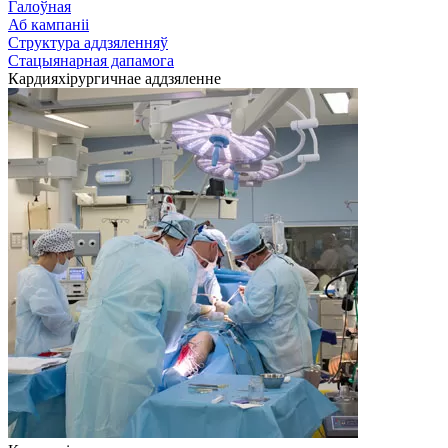
Галоўная
Аб кампаніі
Структура аддзяленняў
Стацыянарная дапамога
Кардияхiрургичнае аддзяленне