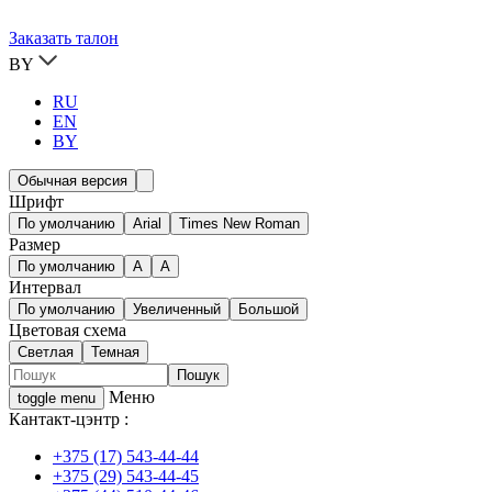
Заказать талон
BY
RU
EN
BY
Обычная версия
Шрифт
По умолчанию
Arial
Times New Roman
Размер
По умолчанию
A
A
Интервал
По умолчанию
Увеличенный
Большой
Цветовая схема
Светлая
Темная
Меню
toggle menu
Кантакт-цэнтр :
+375 (17) 543-44-44
+375 (29) 543-44-45