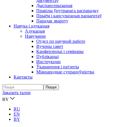
дакументаў
Дыспансерызацыя
Правілы ўнутранага распарадку
Прыём і кансультацыя пацыентаў
Парадак звароту
Навука і адукацыя
Адукацыя
Навучанне
Отдел по научной работе
Вучоны савет
Канферэнцыі і семінары
Публікацыi
Инструкции
Ўкаранення і патэнты
Міжнароднае супрацоўніцтва
Кантакты
Заказать талон
BY
RU
EN
BY