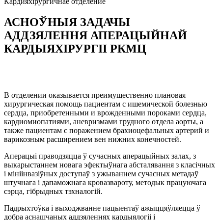
Кардияхiрургичнае
отделение
АСНОЎНЫЯ ЗАДАЧЫ
АДДЗЯЛЕННЯ АПЕРАЦЫЙНАЙ
КАРДЫЯХІРУРГІІ РКМЦ
В отделении оказывается преимущественно плановая
хирургическая помощь пациентам с ишемической болезнью
сердца, приобретенными и врожденными пороками сердца,
кардиомиопатиями, аневризмами грудного отдела аорты, а
также пациентам с поражением брахиоцефальных артерий и
варикозным расширением вен нижних конечностей.
Аперацыі праводзяцца ў сучасных аперацыйных залах, з
выкарыстаннем новага эфектыўнага абсталявання з класічных
і мініінвазіўных доступаў з ужываннем сучасных метадаў
штучнага і дапаможнага кровазвароту, методык працуючага
сэрца, гібрыдных тэхналогій.
Падрыхтоўка і выходжванне пацыентаў ажыццяўляецца ў
добра аснашчаных аддзяленнях кардыялогіі і