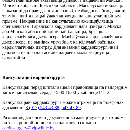
бюджэтнай аснове аказваецца дапамога пацыентам Мінска і
Мінскай вобласці, Брэсцкай вобласці, Магілёўскай вобласці.
Паказанні да правядзення аперацыі, неабходныя абследаванні,
тэрміны шпіталізацыі ўдакладняюцца на кансультацыйным
прыёме. Накіраванне на кансультацыю ажыццяўляецца
спецыялістамі Гарадскога кардыялагічнага цэнтра г. Мінска
або Мінскай абласной клінічнай бальніцы, Брэсцкага
кардыялагічнага дыспансера, Магілёўскага кардыялагічнага
дыспансера, па выніках урачэбных кансіліумаў раённых
кардыялагічных цэнтраў. Для аказання кардыяхірургічнай
дапамогі на платнай аснове пацыент можа звярнуцца
самастойна.
Кансультацыі кардыяхірурга
Кансультацыі перад шпіталізацыяй праводзяцца па папярэднім
запісе-панядзелак, серада 15.00-16.00 у кабінеце Г 112.
Кансультацыю кардыяхірурга можна атрымаць па тэлефонах
аддзялення
8 (017) 543-43-88
,
543-43-89
.
Разгляд медыцынскай дакументацыі ажыццяўляецца гэтак жа
па электроннай пошце праз паштовую скрыню
cardiosurgery@vip-clinic.by
.