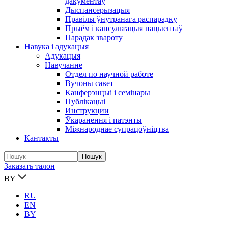
дакументаў
Дыспансерызацыя
Правілы ўнутранага распарадку
Прыём і кансультацыя пацыентаў
Парадак звароту
Навука і адукацыя
Адукацыя
Навучанне
Отдел по научной работе
Вучоны савет
Канферэнцыі і семінары
Публікацыi
Инструкции
Ўкаранення і патэнты
Міжнароднае супрацоўніцтва
Кантакты
Заказать талон
BY
RU
EN
BY