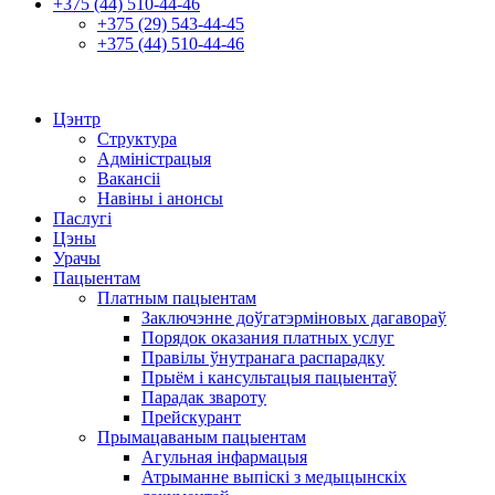
+375 (44) 510-44-46
+375 (29) 543-44-45
+375 (44) 510-44-46
Цэнтр
Структура
Адміністрацыя
Вакансіі
Навіны і анонсы
Паслугі
Цэны
Урачы
Пацыентам
Платным пацыентам
Заключэнне доўгатэрміновых дагавораў
Порядок оказания платных услуг
Правілы ўнутранага распарадку
Прыём і кансультацыя пацыентаў
Парадак звароту
Прейскурант
Прымацаваным пацыентам
Агульная інфармацыя
Атрыманне выпіскі з медыцынскіх