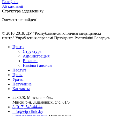
Галоўная
Аб кампаніі
Структура аддзяленняў
Элемент не найден!
© 2010-2019, ДУ "Рэспубліканскі клінічны медыцынскі
цэнтр" Упраўлення справамі Прэзідэнта Рэспублікі Беларусь
Цэнтр
Структура
Адміністрацыя
Вакансіі
Навіны і анонсы
Паслугi
Цэны
Урачы
Навучанне
Кантакты
223028, Мінская вобл.,
Мінскі р-н, Ждановіцкі с/ с, 81/5
8 (017) 543-44-44
info@vip-clinic.by