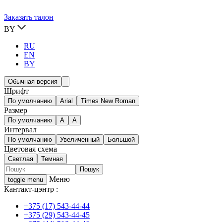
Заказать талон
BY
RU
EN
BY
Обычная версия
Шрифт
По умолчанию
Arial
Times New Roman
Размер
По умолчанию
A
A
Интервал
По умолчанию
Увеличенный
Большой
Цветовая схема
Светлая
Темная
Меню
toggle menu
Кантакт-цэнтр :
+375 (17) 543-44-44
+375 (29) 543-44-45