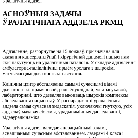
Уралагічны
аддзел
АСНОЎНЫЯ ЗАДАЧЫ
ЎРАЛАГІЧНАГА АДДЗЕЛА РКМЦ
Аддзяленне, разгорнутае на 15 ложкаў, прызначана для
аказання кансерватыўнай і хірургічнай дапамогі пацыентам,
якія пакутуюць на уралагічныя паталогіі. У складзе аддзялення
амбулаторна-паліклінічны прыём уролага з шырокімі
магчымасцямі дыягностыкі і лячэння.
Клінічны цэнтр абсталяваны самымі сучаснымі відамі
дыягностыкі: прамянёвай, радыёнукліднай, ультрагукавой,
лабараторнай, што дазваляе выконваць шырокія комплексы
абследавання пацыентаў. У распараджэнні уралагічнага
аддзела самая сучасная эндаскапія, уключаючы гнуткую, усіх
аддзелаў мачавая сістэмы, урадынамічныя даследаванні,
відэаурадынаміка.
Уралагічны аддзел валодае аперацыйнымі заламі,
аснашчанымі сучасным абсталяваннем, лазерамі 4 класа і