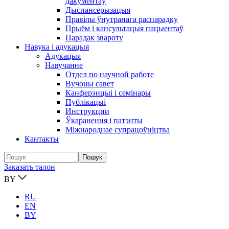
дакументаў
Дыспансерызацыя
Правілы ўнутранага распарадку
Прыём і кансультацыя пацыентаў
Парадак звароту
Навука і адукацыя
Адукацыя
Навучанне
Отдел по научной работе
Вучоны савет
Канферэнцыі і семінары
Публікацыi
Инструкции
Ўкаранення і патэнты
Міжнароднае супрацоўніцтва
Кантакты
Заказать талон
BY
RU
EN
BY