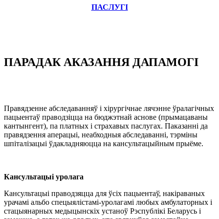
ПАСЛУГІ
ПАРАДАК АКАЗАННЯ ДАПАМОГІ
Правядзенне абследаванняў і хірургічнае лячэнне ўралагічных
пацыентаў праводзіцца на бюджэтнай аснове (прымацаваны
кантынгент), па платных і страхавых паслугах. Паказанні да
правядзення аперацыі, неабходныя абследаванні, тэрміны
шпіталізацыі ўдакладняюцца на кансультацыйным прыёме.
Кансультацыі уролага
Кансультацыі праводзяцца для ўсіх пацыентаў, накіраваных
урачамі альбо спецыялістамі-уролагамі любых амбулаторных і
стацыянарных медыцынскіх устаноў Рэспублікі Беларусь і