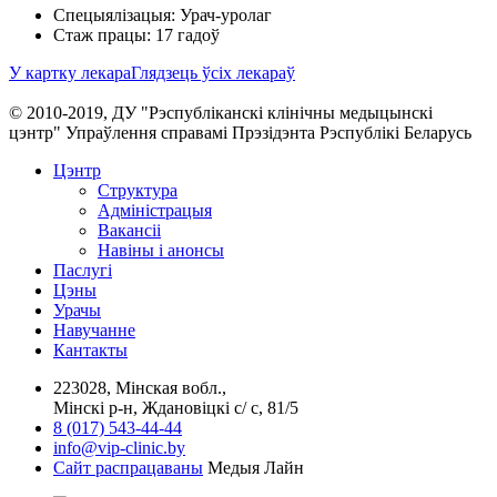
Спецыялізацыя: Урач-уролаг
Стаж працы: 17 гадоў
У картку лекара
Глядзець ўсіх лекараў
© 2010-2019, ДУ "Рэспубліканскі клінічны медыцынскі
цэнтр" Упраўлення справамі Прэзідэнта Рэспублікі Беларусь
Цэнтр
Структура
Адміністрацыя
Вакансіі
Навіны і анонсы
Паслугi
Цэны
Урачы
Навучанне
Кантакты
223028, Мінская вобл.,
Мінскі р-н, Ждановіцкі с/ с, 81/5
8 (017) 543-44-44
info@vip-clinic.by
Сайт распрацаваны
Медыя Лайн