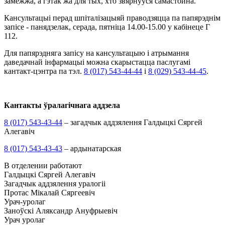
замежжа, а гэтак жа для тых, хто звярнуўся самастойна.
Кансультацыі перад шпіталізацыяй праводзяцца па папярэднім
запісе - панядзелак, серада, пятніца 14.00-15.00 у кабінеце Г
112.
Для папярэдняга запісу на кансультацыю і атрымання
даведачнай інфармацыі можна скарыстацца паслугамі
кантакт-цэнтра па тэл.
8 (017) 543-44-44
i
8 (029) 543-44-45
.
Кантакты ўралагічнага аддзела
8 (017) 543-43-44
– загадчык аддзялення Галдыцкі Сяргей
Алегавіч
8 (017) 543-43-43
– ардынатарская
В отделении работают
Галдыцкі Сяргей Алегавіч
Загадчык аддзялення уралогіі
Протас Мікалай Сяргеевіч
Урач-уролаг
Заноўскі Аляксандр Ануфрыевіч
Урач уролаг