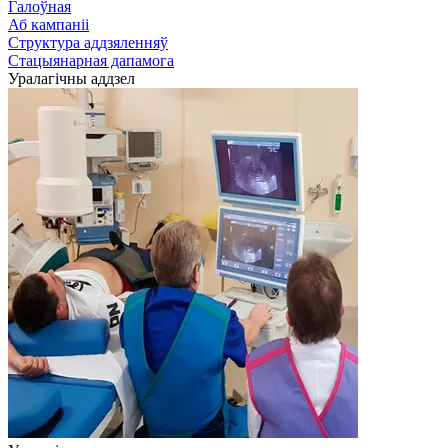
Галоўная
Аб кампаніі
Структура аддзяленняў
Стацыянарная дапамога
Уралагічны аддзел