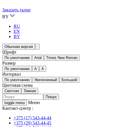
Заказать талон
BY
RU
EN
BY
Обычная версия
Шрифт
По умолчанию
Arial
Times New Roman
Размер
По умолчанию
A
A
Интервал
По умолчанию
Увеличенный
Большой
Цветовая схема
Светлая
Темная
Меню
toggle menu
Кантакт-цэнтр :
+375 (17) 543-44-44
+375 (29) 543-44-45