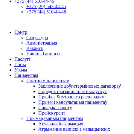
+375 (44) 510-44-46
+375 (29) 543-44-45
+375 (44) 510-44-46
Цэнтр
Структура
Адміністрацыя
Вакансіі
Навіны і анонсы
Паслугі
Цэны
Урачы
Пацыентам
Платным пацыентам
Заключэнне доўгатэрміновых дагавораў
Порядок оказания платных услуг
Правілы ўнутранага распарадку
Прыём і кансультацыя пацыентаў
Парадак звароту
Прейскурант
Прымацаваным пацыентам
Агульная інфармацыя
Атрыманне выпіскі з медыцынскіх