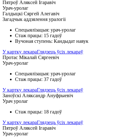
Пятроў Аляксей Ігаравіч
Урач-уролаг
Галдыцкі Сяргей Алегавіч
Загадчык аддзялення уралогіі
Спецыялізацыя: урач-уролаг
Стаж працы: 15 гадоў
Вучоная ступень: Кандыдат навук
У картку лекара
Глядзець ўсіх лекараў
Протас Мікалай Сяргеевіч
Урач-уролаг
Спецыялізацыя: урач-уролаг
Стаж працы: 37 гадоў
У картку лекара
Глядзець ўсіх лекараў
Заноўскі Аляксандр Ануфрыевіч
Урач уролаг
Стаж працы: 18 гадоў
У картку лекара
Глядзець ўсіх лекараў
Пятроў Аляксей Ігаравіч
Урач-уролаг