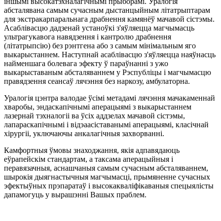
іншымі высокатэхналагічнымі прыборамі. Уралогія
абсталявана самым сучасным дыстанцыйным літатрыптарам
для экстракарпаральнага драбнення камянёў мачавой сістэмы.
Асаблівасцю дадзенай устаноўкі з'яўляецца магчымасць
ультрагукавога навядзення і кантролю драбнення
(літатрыпсію) без рэнтгена або з самым мінімальным яго
выкарыстаннем. Наступнай асаблівасцю з'яўляецца наяўнасць
найменшага болевага эфекту ў параўнанні з ужо
выкарыставаным абсталяваннем у Рэспубліцы і магчымасцю
правядзення сеансаў лячэння без наркозу, амбулаторна.
Уралогія цэнтра валодае ўсімі метадамі лячэння мачакаменнай
хваробы, эндаскапічнымі аперацыямі з выкарыстаннем
лазернай тэхналогіі ва ўсіх аддзелах мачавой сістэмы,
лапараскапічнымі і відэаасіставанымі аперацыямі, класічнай
хірургіі, уключаючы анкалагічныя захворванні.
Камфортныя ўмовы знаходжання, якія адпавядаюць
еўрапейскім стандартам, а таксама аперацыйныя і
перавязачныя, аснашчаныя самым сучасным абсталяваннем,
шырокія дыягнастычныя магчымасці, прымяненне сучасных
эфектыўных прэпаратаў і высокакваліфікаваныя спецыялісты
дапамогуць у вырашэнні Вашых праблем.