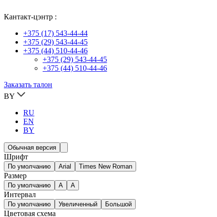
Кантакт-цэнтр :
+375 (17) 543-44-44
+375 (29) 543-44-45
+375 (44) 510-44-46
+375 (29) 543-44-45
+375 (44) 510-44-46
Заказать талон
BY
RU
EN
BY
Обычная версия
Шрифт
По умолчанию
Arial
Times New Roman
Размер
По умолчанию
A
A
Интервал
По умолчанию
Увеличенный
Большой
Цветовая схема