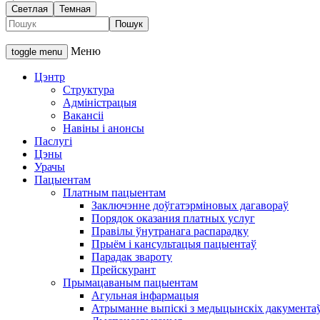
Светлая
Темная
Меню
toggle menu
Цэнтр
Структура
Адміністрацыя
Вакансіі
Навіны і анонсы
Паслугі
Цэны
Урачы
Пацыентам
Платным пацыентам
Заключэнне доўгатэрміновых дагавораў
Порядок оказания платных услуг
Правілы ўнутранага распарадку
Прыём і кансультацыя пацыентаў
Парадак звароту
Прейскурант
Прымацаваным пацыентам
Агульная інфармацыя
Атрыманне выпіскі з медыцынскіх дакумента