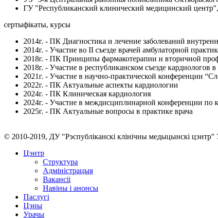
ГУ "Республиканский клинический медицинский центр", в
сертыфікаты, курсы
2014г. - ПК Диагностика и лечение заболеваний внутрен
2014г. - Участие во II съезде врачей амбулаторной прак
2018г. - ПК Принципы фармакотерапии и вторичной проф
2018г. - Участие в республиканском съезде кардиологов в 
2021г. - Участие в научно-практической конференции “С
2022г. - ПК Актуальные аспекты кардиологии
2024г. - ПК Клиническая кардиология
2024г. - Участие в междисциплинарной конференции по 
2025г. - ПК Актуальные вопросы в практике врача
© 2010-2019, ДУ "Рэспубліканскі клінічны медыцынскі цэнтр" 
Цэнтр
Структура
Адміністрацыя
Вакансіі
Навіны і анонсы
Паслугi
Цэны
Урачы