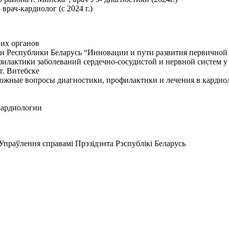
рач-кардиолог (с 2024 г.)
них органов
тики Республики Беларусь “Инновации и пути развития первично
илактики заболеваний сердечно-сосудистой и нервной систем у
г. Витебске
ложные вопросы диагностики, профилактики и лечения в кардиол
кардиологии
Упраўлення справамі Прэзідэнта Рэспублікі Беларусь