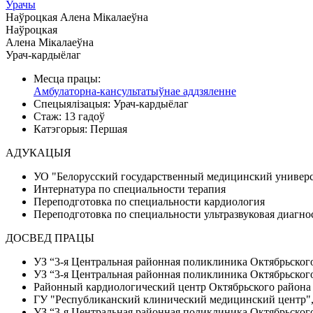
Урачы
Наўроцкая Алена Мікалаеўна
Наўроцкая
Алена Мікалаеўна
Урач-кардыёлаг
Месца працы:
Амбулаторна-кансультатыўнае аддзяленне
Спецыялізацыя:
Урач-кардыёлаг
Стаж:
13 гадоў
Катэгорыя:
Першая
АДУКАЦЫЯ
УО "Белорусский государственный медицинский универси
Интернатура по специальности терапия
Переподготовка по специальности кардиология
Переподготовка по специальности ультразвуковая диагно
ДОСВЕД ПРАЦЫ
УЗ “3-я Центральная районная поликлиника Октябрьского 
УЗ “3-я Центральная районная поликлиника Октябрьского 
Районный кардиологический центр Октябрьского района г
ГУ "Республиканский клинический медицинский центр", в
УЗ “3-я Центральная районная поликлиника Октябрьского 