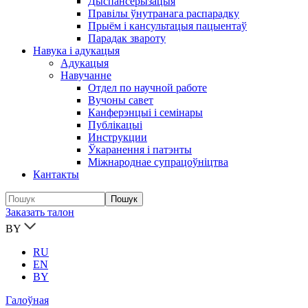
Дыспансерызацыя
Правілы ўнутранага распарадку
Прыём і кансультацыя пацыентаў
Парадак звароту
Навука і адукацыя
Адукацыя
Навучанне
Отдел по научной работе
Вучоны савет
Канферэнцыі і семінары
Публікацыi
Инструкции
Ўкаранення і патэнты
Міжнароднае супрацоўніцтва
Кантакты
Заказать талон
BY
RU
EN
BY
Галоўная