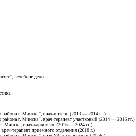
тет", лечебное дело
стика
района г. Минска”, врач-интерн (2013 — 2014 гг.)
района г. Минска”, врач-терапевт участковый (2014 — 2016 гг.)
. Минска, врач-кардиолог (2016 — 2024 гг.)
рач-терапевт приёмного отделения (2018 г.)
района г. Минска”, врач УЗ- диагностики (2024г.)