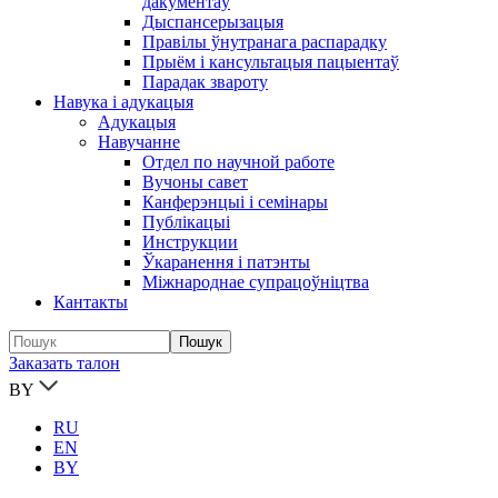
дакументаў
Дыспансерызацыя
Правілы ўнутранага распарадку
Прыём і кансультацыя пацыентаў
Парадак звароту
Навука і адукацыя
Адукацыя
Навучанне
Отдел по научной работе
Вучоны савет
Канферэнцыі і семінары
Публікацыi
Инструкции
Ўкаранення і патэнты
Міжнароднае супрацоўніцтва
Кантакты
Заказать талон
BY
RU
EN
BY