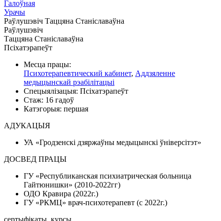
Галоўная
Урачы
Раўлушэвіч Таццяна Станіславаўна
Раўлушэвіч
Таццяна Станіславаўна
Псіхатэрапеўт
Месца працы:
Психотерапевтический кабинет
,
Аддзяленне
медыцынскай рэабілітацыі
Спецыялізацыя:
Псіхатэрапеўт
Стаж:
16 гадоў
Катэгорыя:
першая
АДУКАЦЫЯ
УА «Гродзенскі дзяржаўны медыцынскі ўніверсітэт»
ДОСВЕД ПРАЦЫ
ГУ «Республиканская психиатрическая больница
Гайтюнишки» (2010-2022гг)
ОДО Кравира (2022г.)
ГУ «РКМЦ» врач-психотерапевт (с 2022г.)
сертыфікаты, курсы