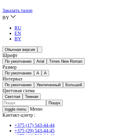
Заказать талон
BY
RU
EN
BY
Обычная версия
Шрифт
По умолчанию
Arial
Times New Roman
Размер
По умолчанию
A
A
Интервал
По умолчанию
Увеличенный
Большой
Цветовая схема
Светлая
Темная
Меню
toggle menu
Кантакт-цэнтр :
+375 (17) 543-44-44
+375 (29) 543-44-45