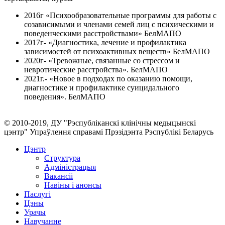
2016г «Психообразовательные программы для работы с
созависимыми и членами семей лиц с психическими и
поведенческими расстройствами» БелМАПО
2017г- «Диагностика, лечение и профилактика
зависимостей от психоактивных веществ» БелМАПО
2020г- «Тревожные, связанные со стрессом и
невротические расстройства». БелМАПО
2021г.- «Новое в подходах по оказанию помощи,
диагностике и профилактике суицидального
поведения». БелМАПО
© 2010-2019, ДУ "Рэспубліканскі клінічны медыцынскі
цэнтр" Упраўлення справамі Прэзідэнта Рэспублікі Беларусь
Цэнтр
Структура
Адміністрацыя
Вакансіі
Навіны і анонсы
Паслугi
Цэны
Урачы
Навучанне