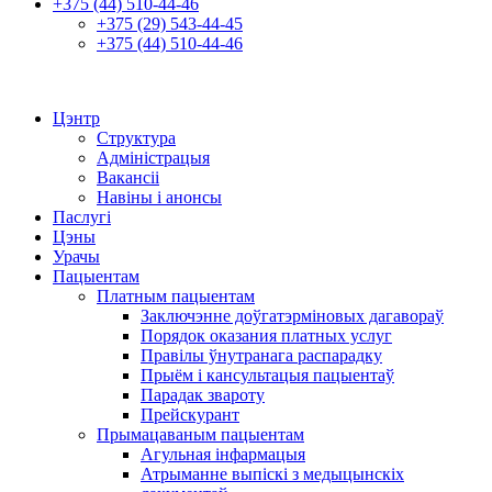
+375 (44) 510-44-46
+375 (29) 543-44-45
+375 (44) 510-44-46
Цэнтр
Структура
Адміністрацыя
Вакансіі
Навіны і анонсы
Паслугі
Цэны
Урачы
Пацыентам
Платным пацыентам
Заключэнне доўгатэрміновых дагавораў
Порядок оказания платных услуг
Правілы ўнутранага распарадку
Прыём і кансультацыя пацыентаў
Парадак звароту
Прейскурант
Прымацаваным пацыентам
Агульная інфармацыя
Атрыманне выпіскі з медыцынскіх