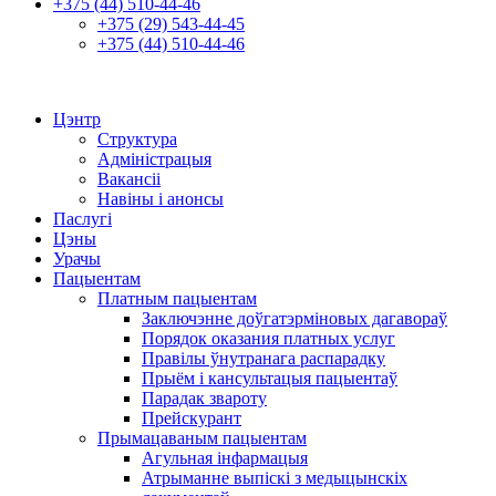
+375 (44) 510-44-46
+375 (29) 543-44-45
+375 (44) 510-44-46
Цэнтр
Структура
Адміністрацыя
Вакансіі
Навіны і анонсы
Паслугі
Цэны
Урачы
Пацыентам
Платным пацыентам
Заключэнне доўгатэрміновых дагавораў
Порядок оказания платных услуг
Правілы ўнутранага распарадку
Прыём і кансультацыя пацыентаў
Парадак звароту
Прейскурант
Прымацаваным пацыентам
Агульная інфармацыя
Атрыманне выпіскі з медыцынскіх