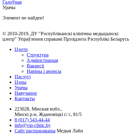
Галоўная
Урачы
Элемент не найден!
© 2010-2019, ДУ "Рэспубліканскі клінічны медыцынскі
цэнтр" Упраўлення справамі Прэзідэнта Рэспублікі Беларусь
Цэнтр
Структура
Адміністрацыя
Вакансіі
Навіны і анонсы
Паслугi
Цэны
Урачы
Навучанне
Кантакты
223028, Мінская вобл.,
Мінскі р-н, Ждановіцкі с/ с, 81/5
8 (017) 543-44-44
info@vip-clinic.by
Сайт распрацаваны
Медыя Лайн