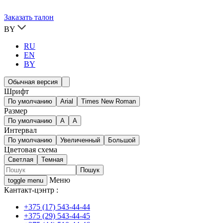
Заказать талон
BY
RU
EN
BY
Обычная версия
Шрифт
По умолчанию
Arial
Times New Roman
Размер
По умолчанию
A
A
Интервал
По умолчанию
Увеличенный
Большой
Цветовая схема
Светлая
Темная
Меню
toggle menu
Кантакт-цэнтр :
+375 (17) 543-44-44
+375 (29) 543-44-45