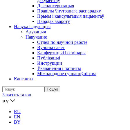
дакументаў
Дыспансерызацыя
Правілы ўнутранага распарадку
Прыём і кансультацыя пацыентаў
Парадак звароту
Навука і адукацыя
Адукацыя
Навучанне
Отдел по научной работе
Вучоны савет
Канферэнцыі і семінары
Публікацыi
Инструкции
Ўкаранення і патэнты
Міжнароднае супрацоўніцтва
Кантакты
Заказать талон
BY
RU
EN
BY