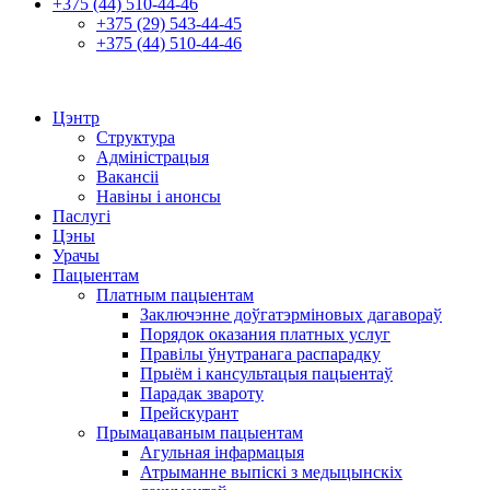
+375 (44) 510-44-46
+375 (29) 543-44-45
+375 (44) 510-44-46
Цэнтр
Структура
Адміністрацыя
Вакансіі
Навіны і анонсы
Паслугі
Цэны
Урачы
Пацыентам
Платным пацыентам
Заключэнне доўгатэрміновых дагавораў
Порядок оказания платных услуг
Правілы ўнутранага распарадку
Прыём і кансультацыя пацыентаў
Парадак звароту
Прейскурант
Прымацаваным пацыентам
Агульная інфармацыя
Атрыманне выпіскі з медыцынскіх