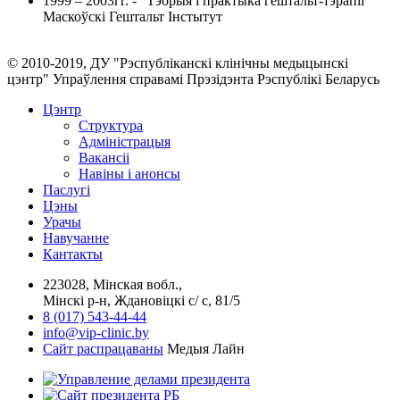
1999 – 2003гг. - "Тэорыя і практыка гештальт-тэрапіі"
Маскоўскі Гештальт Інстытут
© 2010-2019, ДУ "Рэспубліканскі клінічны медыцынскі
цэнтр" Упраўлення справамі Прэзідэнта Рэспублікі Беларусь
Цэнтр
Структура
Адміністрацыя
Вакансіі
Навіны і анонсы
Паслугi
Цэны
Урачы
Навучанне
Кантакты
223028, Мінская вобл.,
Мінскі р-н, Ждановіцкі с/ с, 81/5
8 (017) 543-44-44
info@vip-clinic.by
Сайт распрацаваны
Медыя Лайн