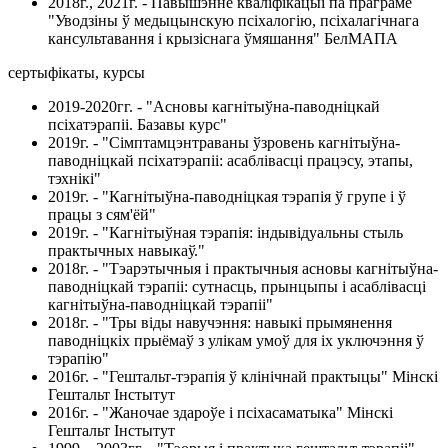
2018г., 2021г. - Павышэнне кваліфікацыі па праграме
"Уводзіны ў медыцынскую псіхалогію, псіхалагічнага
кансультавання і крызіснага ўмяшання" БелМАПА
сертыфікаты, курсы
2019-2020гг. - "Асновы кагнітыўна-паводніцкай
псіхатэрапіі. Базавы курс"
2019г. - "Сімптамцэнтраваны ўзровень кагнітыўна-
паводніцкай псіхатэрапіі: асаблівасці працэсу, этапы,
тэхнікі"
2019г. - "Кагнітыўна-паводніцкая тэрапія ў групе і ў
працы з сям'ёй"
2019г. - "Кагнітыўная тэрапія: індывідуальны стыль
практычных навыкаў."
2018г. - "Тэарэтычныя і практычныя асновы кагнітыўна-
паводніцкай тэрапіі: сутнасць, прынцыпы і асаблівасці
кагнітыўна-паводніцкай тэрапіі"
2018г. - "Тры віды навучэння: навыкі прымянення
паводніцкіх прыёмаў з улікам умоў для іх уключэння ў
тэрапію"
2016г. - "Гештальт-тэрапія ў клінічнай практыцы" Мінскі
Гештальт Інстытут
2016г. - "Жаночае здароўе і псіхасаматыка" Мінскі
Гештальт Інстытут