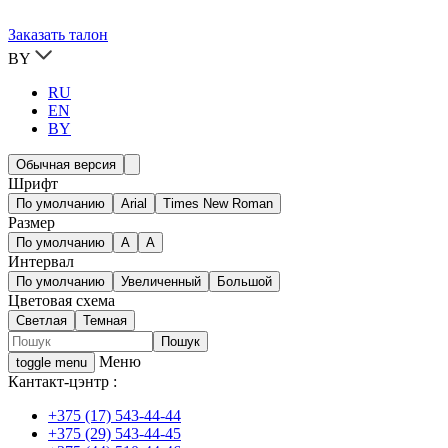
Заказать талон
BY
RU
EN
BY
Обычная версия
Шрифт
По умолчанию
Arial
Times New Roman
Размер
По умолчанию
A
A
Интервал
По умолчанию
Увеличенный
Большой
Цветовая схема
Светлая
Темная
Меню
toggle menu
Кантакт-цэнтр :
+375 (17) 543-44-44
+375 (29) 543-44-45