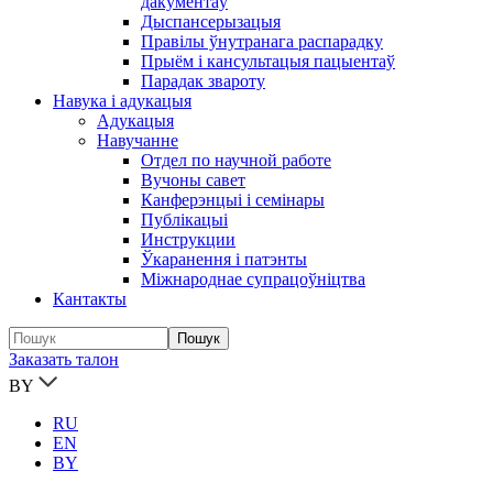
дакументаў
Дыспансерызацыя
Правілы ўнутранага распарадку
Прыём і кансультацыя пацыентаў
Парадак звароту
Навука і адукацыя
Адукацыя
Навучанне
Отдел по научной работе
Вучоны савет
Канферэнцыі і семінары
Публікацыi
Инструкции
Ўкаранення і патэнты
Міжнароднае супрацоўніцтва
Кантакты
Заказать талон
BY
RU
EN
BY