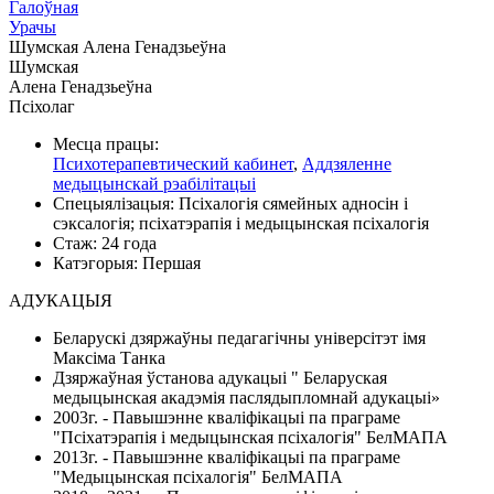
Галоўная
Урачы
Шумская Алена Генадзьеўна
Шумская
Алена Генадзьеўна
Псіхолаг
Месца працы:
Психотерапевтический кабинет
,
Аддзяленне
медыцынскай рэабілітацыі
Спецыялізацыя:
Псіхалогія сямейных адносін і
сэксалогія; псіхатэрапія і медыцынская псіхалогія
Стаж:
24 года
Катэгорыя:
Першая
АДУКАЦЫЯ
Беларускі дзяржаўны педагагічны універсітэт імя
Максіма Танка
Дзяржаўная ўстанова адукацыі " Беларуская
медыцынская акадэмія паслядыпломнай адукацыі»
2003г. - Павышэнне кваліфікацыі па праграме
"Псіхатэрапія і медыцынская псіхалогія" БелМАПА
2013г. - Павышэнне кваліфікацыі па праграме
"Медыцынская псіхалогія" БелМАПА