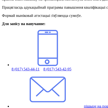
Працягласць адукацыйнай праграмы павышэння кваліфікацыі скл
Формай выніковай атэстацыі з'яўляецца сумоўе.
Для запісу на навучанне:
8 (017) 543-44-11
8 (017) 543-42-95
пішыце на пошт