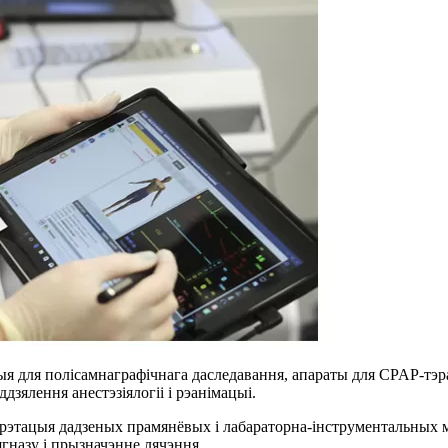
ыя для полісамнаграфічнага даследавання, апараты для CPAP-тэра
дзялення анестэзіялогіі і рэанімацыі.
эрпрэтацыя дадзеных прамянёвых і лабараторна-інструментальных
гназу і прызначэнне лячэння.