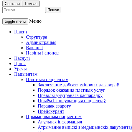
Светлая
Темная
Меню
toggle menu
Цэнтр
Структура
Адміністрацыя
Вакансіі
Навіны і анонсы
Паслугі
Цэны
Урачы
Пацыентам
Платным пацыентам
Заключэнне доўгатэрміновых дагавораў
Порядок оказания платных услуг
Правілы ўнутранага распарадку
Прыём і кансультацыя пацыентаў
Парадак звароту
Прейскурант
Прымацаваным пацыентам
Агульная інфармацыя
Атрыманне выпіскі з медыцынскіх дакумента