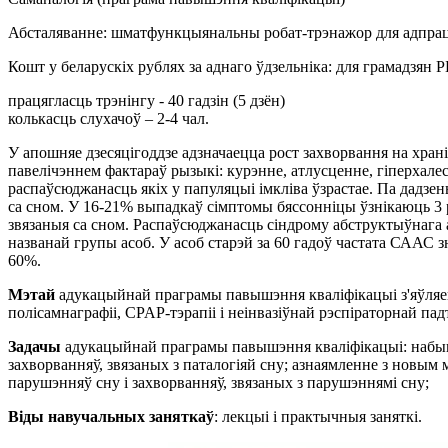
Абсталяванне: шматфункцыянальны робат-трэнажор для адпрацоў
Кошт у беларускіх рублях за аднаго ўдзельніка: для грамадзян 
працягласць трэнінгу - 40 гадзін (5 дзён)
колькасць слухачоў – 2-4 чал.
У апошняе дзесяцігоддзе адзначаецца рост захворвання на хра
павелічэннем фактараў рызыкі: курэнне, атлусценне, гіперхалес
распаўсюджанасць якіх у папуляцыі імкліва ўзрастае. Па дадз
са сном. У 16-21% выпадкаў сімптомы бяссонніцы ўзнікаюць 3
звязаныя са сном. Распаўсюджанасць сіндрому абструктыўнага а
названай групы асоб. У асоб старэй за 60 гадоў частата СААС з
60%.
Мэтай
адукацыйнай праграмы павышэння кваліфікацыі з'яўляе
полісамнаграфіі, CPAP-тэрапіі і неінвазіўнай рэспіраторнай п
Задачы
адукацыйнай праграмы павышэння кваліфікацыі: набыццё
захворванняў, звязаных з паталогіяй сну; азнаямленне з новым
парушэнняў сну і захворванняў, звязаных з парушэннямі сну;
Віды навучальных заняткаў
: лекцыі і практычныя заняткі.