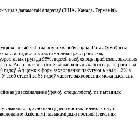
рымцы з дапамогай апаратаў (ЗША, Канада, Германія).
цукровы дыябет, ішэмічную хваробу сэрца. Гэта абумоўлена
зыкі сталі адносіць дыссамнічныя расстройствы,
х узроставых груп да 95% людзей выяўляюць праблемы, звязаныя
насць. Асаблівае значэнне набываюць дыхальныя расстройствы,
30 гадоў. Ад цяжкіх форм захворвання пакутуюць каля 1-2% з
 У асоб старэй за 65 гадоў частата захворвання можа дасягаць
сійнае ўдасканаленне ўрачоў-спецыялістаў па пытаннях
саманалогіі, асаблівасці дыягностыкі начнога сну і
 авалоданне базіснымі навыкамі дыягностыкі і лячэння