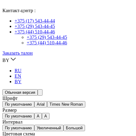
Кантакт-цэнтр :
+375 (17) 543-44-44
+375 (29) 543-44-45
+375 (44) 510-44-46
+375 (29) 543-44-45
+375 (44) 510-44-46
Заказать талон
BY
RU
EN
BY
Обычная версия
Шрифт
По умолчанию
Arial
Times New Roman
Размер
По умолчанию
A
A
Интервал
По умолчанию
Увеличенный
Большой
Цветовая схема