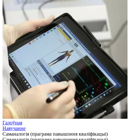
Галоўная
Навучанне
Саманалогія (праграма павышэння кваліфікацыі)
Саманалогія (праграма павышэння кваліфікацыі)