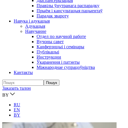
Дыспансерызацыя
Правілы ўнутранага распарадку
Прыём і кансультацыя пацыентаў
Парадак звароту
Навука і адукацыя
Адукацыя
Навучанне
Отдел по научной работе
Вучоны савет
Канферэнцыі і семінары
Публікацыi
Инструкции
Ўкаранення і патэнты
Міжнароднае супрацоўніцтва
Кантакты
Заказать талон
BY
RU
EN
BY