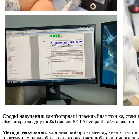
Сродкі навучання
: камп'ютэрная і праекцыйная тэхніка, станц
сімулятар для адпрацоўкі навыкаў CPAP-тэрапіі, абсталяванне ад
Метады навучання
: клінічны разбор пацыентаў, аналіз і інт
практычных навыкаў на трэнажорах, пастаноўка клінічнага дыя