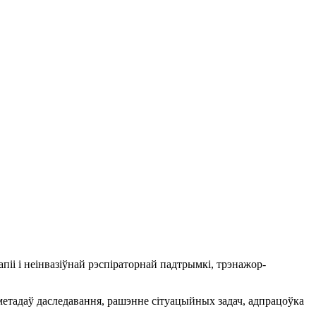
піі і неінвазіўнай рэспіраторнай падтрымкі, трэнажор-
 метадаў даследавання, рашэнне сітуацыйных задач, адпрацоўка