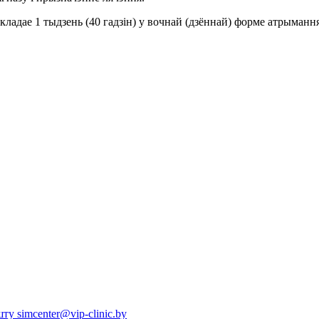
адае 1 тыдзень (40 гадзін) у вочнай (дзённай) форме атрымання
у simcenter@vip-clinic.by