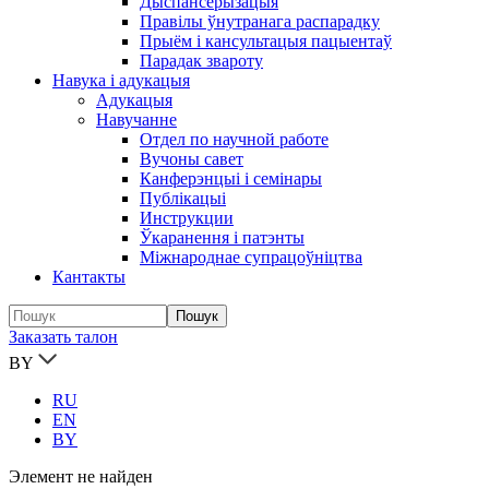
Дыспансерызацыя
Правілы ўнутранага распарадку
Прыём і кансультацыя пацыентаў
Парадак звароту
Навука і адукацыя
Адукацыя
Навучанне
Отдел по научной работе
Вучоны савет
Канферэнцыі і семінары
Публікацыi
Инструкции
Ўкаранення і патэнты
Міжнароднае супрацоўніцтва
Кантакты
Заказать талон
BY
RU
EN
BY
Элемент не найден