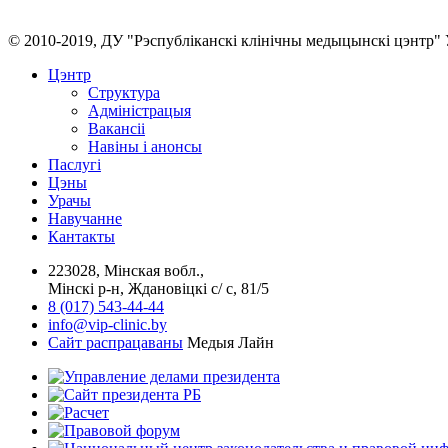
© 2010-2019, ДУ "Рэспубліканскі клінічны медыцынскі цэнтр" 
Цэнтр
Структура
Адміністрацыя
Вакансіі
Навіны і анонсы
Паслугi
Цэны
Урачы
Навучанне
Кантакты
223028, Мінская вобл.,
Мінскі р-н, Ждановіцкі с/ с, 81/5
8 (017) 543-44-44
info@vip-clinic.by
Сайт распрацаваны
Медыя Лайн