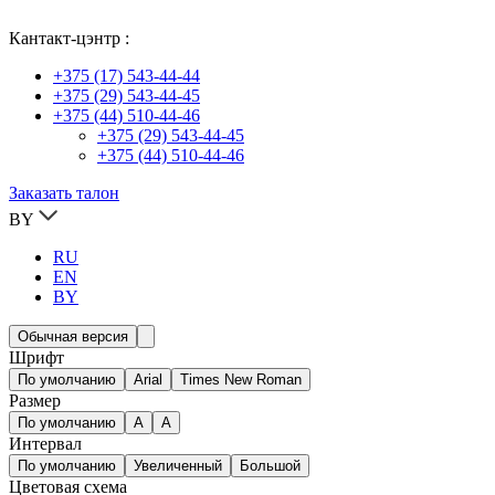
Кантакт-цэнтр :
+375 (17) 543-44-44
+375 (29) 543-44-45
+375 (44) 510-44-46
+375 (29) 543-44-45
+375 (44) 510-44-46
Заказать талон
BY
RU
EN
BY
Обычная версия
Шрифт
По умолчанию
Arial
Times New Roman
Размер
По умолчанию
A
A
Интервал
По умолчанию
Увеличенный
Большой
Цветовая схема