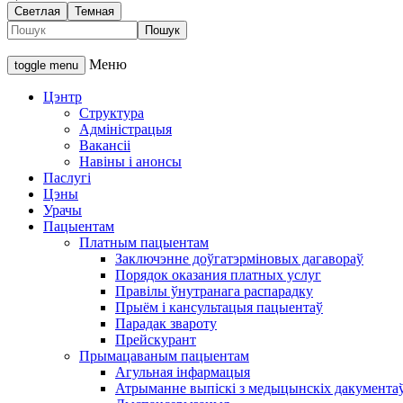
Светлая
Темная
Меню
toggle menu
Цэнтр
Структура
Адміністрацыя
Вакансіі
Навіны і анонсы
Паслугі
Цэны
Урачы
Пацыентам
Платным пацыентам
Заключэнне доўгатэрміновых дагавораў
Порядок оказания платных услуг
Правілы ўнутранага распарадку
Прыём і кансультацыя пацыентаў
Парадак звароту
Прейскурант
Прымацаваным пацыентам
Агульная інфармацыя
Атрыманне выпіскі з медыцынскіх дакумента