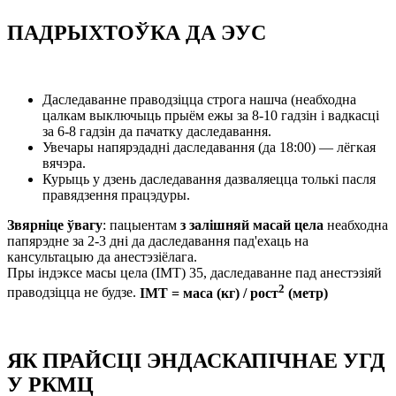
ПАДРЫХТОЎКА ДА ЭУС
Даследаванне праводзіцца строга нашча (неабходна
цалкам выключыць прыём ежы за 8-10 гадзін і вадкасці
за 6-8 гадзін да пачатку даследавання.
Увечары напярэдадні даследавання (да 18:00) — лёгкая
вячэра.
Курыць у дзень даследавання дазваляецца толькі пасля
правядзення працэдуры.
Звярніце ўвагу
: пацыентам
з залішняй масай цела
неабходна
папярэдне за 2-3 дні да даследавання пад'ехаць на
кансультацыю да анестэзіёлага.
Пры індэксе масы цела (ІМТ) 35, даследаванне пад анестэзіяй
2
праводзіцца не будзе.
ІМТ = маса (кг) / рост
(метр)
ЯК ПРАЙСЦІ ЭНДАСКАПІЧНАЕ УГД
У РКМЦ