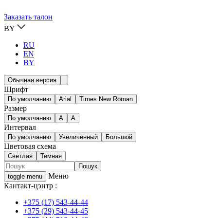
Заказать талон
BY
RU
EN
BY
Обычная версия
Шрифт
По умолчанию
Arial
Times New Roman
Размер
По умолчанию
A
A
Интервал
По умолчанию
Увеличенный
Большой
Цветовая схема
Светлая
Темная
Меню
toggle menu
Кантакт-цэнтр :
+375 (17) 543-44-44
+375 (29) 543-44-45