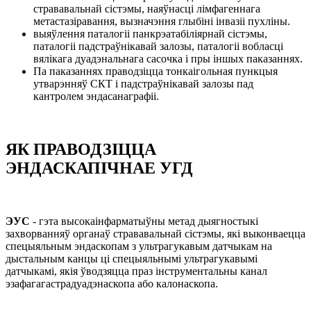
стрававальнай сістэмы, наяўнасці лімфагеннага
метастазіравання, вызначэння глыбіні інвазіі пухліны.
выяўлення паталогіі панкрэатабіліярнай сістэмы,
паталогіі падстраўнікавай залозы, паталогіі вобласці
вялікага дуадэнальнага сасочка і пры іншых паказаннях.
Па паказаннях праводзіцца тонкаігольная пункцыя
утварэнняў СКТ і падстраўнікавай залозы пад
кантролем эндасанаграфіі.
ЯК ПРАВОДЗІЦЦА
ЭНДАСКАПІЧНАЕ УГД
ЭУС
- гэта высокаінфарматыўны метад дыягностыкі
захворванняў органаў стрававальнай сістэмы, які выконваецца
спецыяльным эндаскопам з ультрагукавым датчыкам на
дыстальным канцы ці спецыяльнымі ультрагукавымі
датчыкамі, якія ўводзяцца праз інструментальны канал
эзафагагастрадуадэнаскопа або калонаскопа.