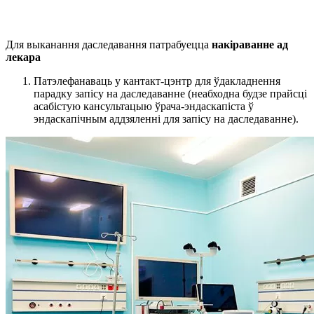
Для выканання даследавання патрабуецца
накіраванне ад
лекара
Патэлефанаваць у кантакт-цэнтр для ўдакладнення
парадку запісу на даследаванне (неабходна будзе прайсці
асабістую кансультацыю ўрача-эндаскапіста ў
эндаскапічным аддзяленні для запісу на даследаванне).