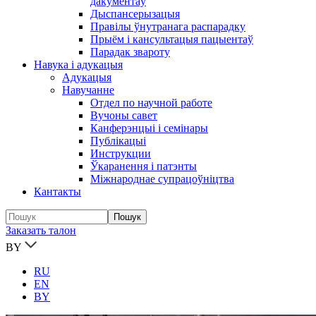
дакументаў
Дыспансерызацыя
Правілы ўнутранага распарадку
Прыём і кансультацыя пацыентаў
Парадак звароту
Навука і адукацыя
Адукацыя
Навучанне
Отдел по научной работе
Вучоны савет
Канферэнцыі і семінары
Публікацыi
Инструкции
Ўкаранення і патэнты
Міжнароднае супрацоўніцтва
Кантакты
Заказать талон
BY
RU
EN
BY