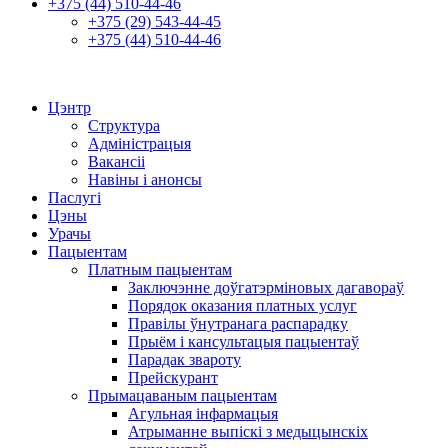
+375 (44) 510-44-46
+375 (29) 543-44-45
+375 (44) 510-44-46
Цэнтр
Структура
Адміністрацыя
Вакансіі
Навіны і анонсы
Паслугі
Цэны
Урачы
Пацыентам
Платным пацыентам
Заключэнне доўгатэрміновых дагавораў
Порядок оказания платных услуг
Правілы ўнутранага распарадку
Прыём і кансультацыя пацыентаў
Парадак звароту
Прейскурант
Прымацаваным пацыентам
Агульная інфармацыя
Атрыманне выпіскі з медыцынскіх