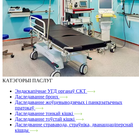
КАТЭГОРЫІ ПАСЛУГ
Эндаскапічнае УГД органаў СКТ
Даследаванне бронх
Даследаванне жоўцевыводзячых і панкрэатычных
пратокаў
Даследаванне тонкай кішкі
Даследаванне тоўстай кішкі
Даследванне стрававода, страўніка, дванаццаціперснай
кішцы