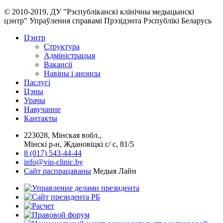
© 2010-2019, ДУ "Рэспубліканскі клінічны медыцынскі
цэнтр" Упраўлення справамі Прэзідэнта Рэспублікі Беларусь
Цэнтр
Структура
Адміністрацыя
Вакансіі
Навіны і анонсы
Паслугi
Цэны
Урачы
Навучанне
Кантакты
223028, Мінская вобл.,
Мінскі р-н, Ждановіцкі с/ с, 81/5
8 (017) 543-44-44
info@vip-clinic.by
Сайт распрацаваны
Медыя Лайн