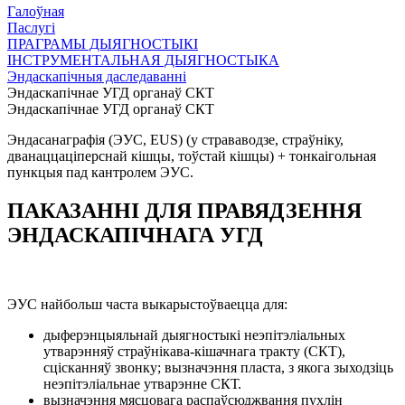
Галоўная
Паслугі
ПРАГРАМЫ ДЫЯГНОСТЫКІ
ІНСТРУМЕНТАЛЬНАЯ ДЫЯГНОСТЫКА
Эндаскапічныя даследаванні
Эндаскапічнае УГД органаў СКТ
Эндаскапічнае УГД органаў СКТ
Эндасанаграфія (ЭУС, EUS) (у страваводзе, страўніку,
дванаццаціперснай кішцы, тоўстай кішцы) + тонкаігольная
пункцыя пад кантролем ЭУС.
ПАКАЗАННІ ДЛЯ ПРАВЯДЗЕННЯ
ЭНДАСКАПІЧНАГА УГД
ЭУС найбольш часта выкарыстоўваецца для:
дыферэнцыяльнай дыягностыкі неэпітэліальных
утварэнняў страўнікава-кішачнага тракту (СКТ),
сцісканняў звонку; вызначэння пласта, з якога зыходзіць
неэпітэліальнае утварэнне СКТ.
вызначэння мясцовага распаўсюджвання пухлін