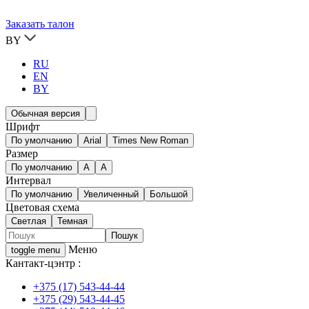
Заказать талон
BY
RU
EN
BY
Обычная версия
Шрифт
По умолчанию
Arial
Times New Roman
Размер
По умолчанию
A
A
Интервал
По умолчанию
Увеличенный
Большой
Цветовая схема
Светлая
Темная
Меню
toggle menu
Кантакт-цэнтр :
+375 (17) 543-44-44
+375 (29) 543-44-45