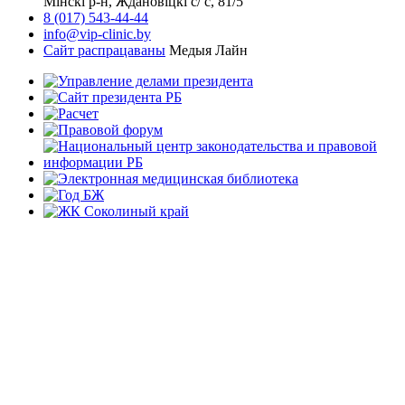
Мінскі р-н, Ждановіцкі с/ с, 81/5
8 (017) 543-44-44
info@vip-clinic.by
Сайт распрацаваны
Медыя Лайн