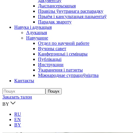
дакументаў
Дыспансерызацыя
Правілы ўнутранага распарадку
Прыём і кансультацыя пацыентаў
Парадак звароту
Навука і адукацыя
Адукацыя
Навучанне
Отдел по научной работе
Вучоны савет
Канферэнцыі і семінары
Публікацыi
Инструкции
Ўкаранення і патэнты
Міжнароднае супрацоўніцтва
Кантакты
Заказать талон
BY
RU
EN
BY