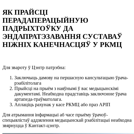
ЯК ПРАЙСЦI
ПЕРАДАПЕРАЦЫЙНУЮ
ПАДРЫХТОЎКУ ДА
ЭНДАПРАТЭЗАВАННЯ СУСТАВАЎ
НІЖНІХ КАНЕЧНАСЦЯЎ У РКМЦ
Для звароту ў Цэнтр патрэбна:
Заключыць дамову на першасную кансультацыю ўрача-
рэабілітолага
Прыйсці на прыём з наяўнымі ў вас медыцынскімі
дакументамі. Неабходна прадставіць заключэнне ўрача
артапеда-траўматолага.
Аплаціць рахунак у касе РКМЦ або праз АРІП
Для атрымання інфармацыі аб часе прыёму ўрачоў-
спецыялістаў аддзялення медыцынскай рэабілітацыі неабходна
звярнуцца ў Кантакт-цэнтр.