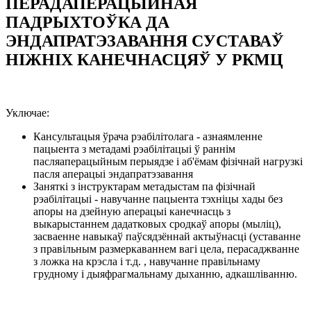
ПЕРАДАПЕРАЦЫЙНАЯ
ПАДРЫХТОЎКА ДА
ЭНДАПРАТЭЗАВАННЯ СУСТАВАЎ
НІЖНІХ КАНЕЧНАСЦЯЎ У РКМЦ
Уключае:
Кансультацыя ўрача рэабілітолага - азнаямленне
пацыента з метадамі рэабілітацыі ў раннім
пасляаперацыйным перыядзе і аб'ёмам фізічнай нагрузкі
пасля аперацыі эндапратэзавання
Заняткі з інструктарам метадыстам па фізічнай
рэабілітацыі - навучанне пацыента тэхніцы хады без
апоры на дзейную аперацыі канечнасць з
выкарыстаннем дадатковых сродкаў апоры (мыліц),
засваенне навыкаў паўсядзённай актыўнасці (уставанне
з правільным размеркаваннем вагі цела, перасаджванне
з ложка на крэсла і т.д. , навучанне правільнаму
грудному і дыяфрагмальнаму дыханню, адкашліванню.