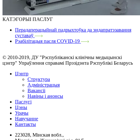
КАТЭГОРЫІ ПАСЛУГ
Перадаперацыйнай падрыхтоўка да эндапратэзавання
суставаў
Рэабілітацыя пасля COVID-19
© 2010-2019, ДУ "Рэспубліканскі клінічны медыцынскі
цэнтр" Упраўлення справамі Прэзідэнта Рэспублікі Беларусь
Цэнтр
Структура
Адміністрацыя
Вакансіі
Навіны і анонсы
Паслугi
Цэны
Урачы
Навучанне
Кантакты
223028, Мінская вобл.,