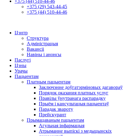
+375 (44) 510-44-46
+375 (29) 543-44-45
+375 (44) 510-44-46
Цэнтр
Структура
Адміністрацыя
Вакансіі
Навіны і анонсы
Паслугі
Цэны
Урачы
Пацыентам
Платным пацыентам
Заключэнне доўгатэрміновых дагавораў
Порядок оказания платных услуг
Правілы ўнутранага распарадку
Прыём і кансультацыя пацыентаў
Парадак звароту
Прейскурант
Прымацаваным пацыентам
Агульная інфармацыя
Атрыманне выпіскі з медыцынскіх