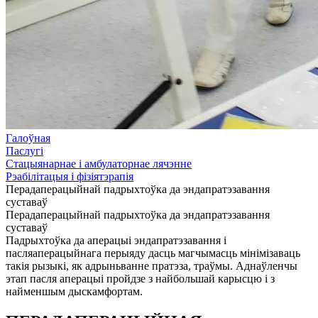
Галоўная
Паслугі
Стацыянарнае і амбулаторнае лячэнне
Рэабілітацыя і фізіятэрапія
Перадаперацыйнай падрыхтоўка да эндапратэзавання
суставаў
Перадаперацыйнай падрыхтоўка да эндапратэзавання
суставаў
Падрыхтоўка да аперацыі эндапратэзавання і
пасляаперацыйнага перыяду дасць магчымасць мінімізаваць
такія рызыкі, як адрыньванне пратэза, траўмы. Аднаўленчы
этап пасля аперацыі пройдзе з найбольшай карысцю і з
найменшым дыскамфортам.