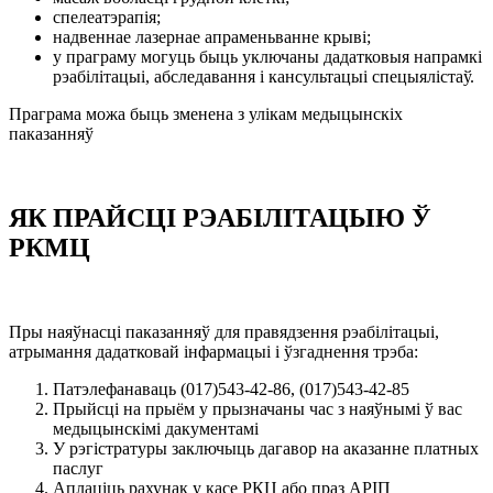
спелеатэрапія;
надвеннае лазернае апраменьванне крыві;
у праграму могуць быць уключаны дадатковыя напрамкі
рэабілітацыі, абследавання і кансультацыі спецыялістаў.
Праграма можа быць зменена з улікам медыцынскіх
паказанняў
ЯК ПРАЙСЦІ РЭАБІЛІТАЦЫЮ Ў
РКМЦ
Пры наяўнасці паказанняў для правядзення рэабілітацыі,
атрымання дадатковай інфармацыі і ўзгаднення трэба:
Патэлефанаваць (017)543-42-86, (017)543-42-85
Прыйсці на прыём у прызначаны час з наяўнымі ў вас
медыцынскімі дакументамі
У рэгістратуры заключыць дагавор на аказанне платных
паслуг
Аплаціць рахунак у касе РКЦ або праз АРІП