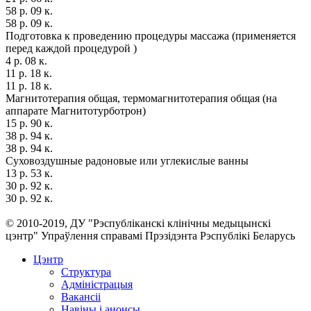
58 р. 09 к.
58 р. 09 к.
Подготовка к проведению процедуры массажа (применяется
перед каждой процедурой )
4 р. 08 к.
11 р. 18 к.
11 р. 18 к.
Магнитотерапия общая, термомагнитотерапия общая (на
аппарате Магнитотурботрон)
15 р. 90 к.
38 р. 94 к.
38 р. 94 к.
Суховоздушные радоновые или углекислые ванны
13 р. 53 к.
30 р. 92 к.
30 р. 92 к.
© 2010-2019, ДУ "Рэспубліканскі клінічны медыцынскі
цэнтр" Упраўлення справамі Прэзідэнта Рэспублікі Беларусь
Цэнтр
Структура
Адміністрацыя
Вакансіі
Навіны і анонсы