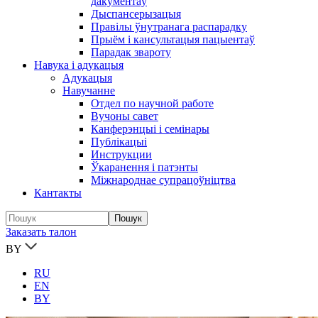
дакументаў
Дыспансерызацыя
Правілы ўнутранага распарадку
Прыём і кансультацыя пацыентаў
Парадак звароту
Навука і адукацыя
Адукацыя
Навучанне
Отдел по научной работе
Вучоны савет
Канферэнцыі і семінары
Публікацыi
Инструкции
Ўкаранення і патэнты
Міжнароднае супрацоўніцтва
Кантакты
Заказать талон
BY
RU
EN
BY