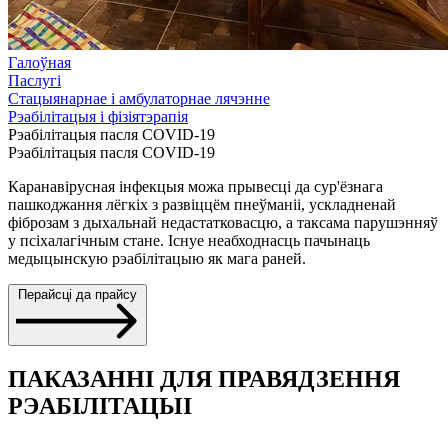
Галоўная
Паслугі
Стацыянарнае і амбулаторнае лячэнне
Рэабілітацыя і фізіятэрапія
Рэабілітацыя пасля COVID-19
Рэабілітацыя пасля COVID-19
Каранавірусная інфекцыя можа прывесці да сур'ёзнага
пашкоджання лёгкіх з развіццём пнеўманіі, ускладненай
фіброзам з дыхальнай недастатковасцю, а таксама парушэнняў
у псіхалагічным стане. Існуе неабходнасць пачынаць
медыцынскую рэабілітацыю як мага раней.
Перайсці да прайсу
ПАКАЗАННІ ДЛЯ ПРАВЯДЗЕННЯ
РЭАБІЛІТАЦЫІ