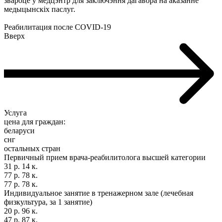
звароце ў медцэнтр для заключэння дагавора на аказанне
медыцынскіх паслуг.
Реабилитация после COVID-19
Вверх
Услуга
цена для граждан:
беларуси
снг
остальных стран
Первичный прием врача-реабилитолога высшей категории
31 р. 14 к.
77 р. 78 к.
77 р. 78 к.
Индивидуальное занятие в тренажерном зале (лечебная
физкультура, за 1 занятие)
20 р. 96 к.
47 р. 87 к.