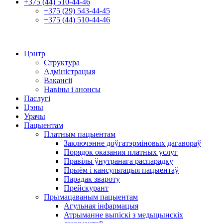
+375 (44) 510-44-46
+375 (29) 543-44-45
+375 (44) 510-44-46
Цэнтр
Структура
Адміністрацыя
Вакансіі
Навіны і анонсы
Паслугі
Цэны
Урачы
Пацыентам
Платным пацыентам
Заключэнне доўгатэрміновых дагавораў
Порядок оказания платных услуг
Правілы ўнутранага распарадку
Прыём і кансультацыя пацыентаў
Парадак звароту
Прейскурант
Прымацаваным пацыентам
Агульная інфармацыя
Атрыманне выпіскі з медыцынскіх