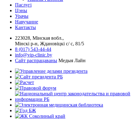
Паслугi
Цэны
Урачы
Навучанне
Кантакты
223028, Мінская вобл.,
Мінскі р-н, Ждановіцкі с/ с, 81/5
8 (017) 543-44-44
info@vip-clinic.by
Сайт распрацаваны
Медыя Лайн