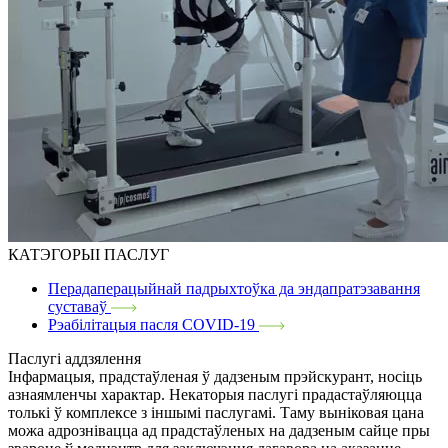
КАТЭГОРЫІ ПАСЛУГ
Перадаперацыйнай падрыхтоўка да эндапратэзавання
суставаў
Рэабілітацыя пасля COVID-19
Паслугі аддзялення
Інфармацыя, прадстаўленая ў дадзеным прэйскурант, носіць
азнаямленчы характар. Некаторыя паслугі прадастаўляюцца
толькі ў комплексе з іншымі паслугамі. Таму выніковая цана
можа адрознівацца ад прадстаўленых на дадзеным сайце пры