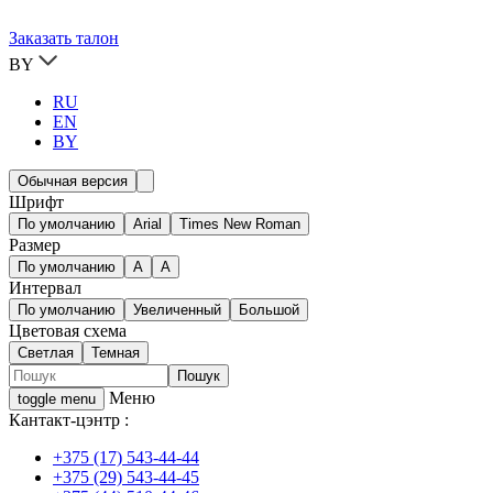
Заказать талон
BY
RU
EN
BY
Обычная версия
Шрифт
По умолчанию
Arial
Times New Roman
Размер
По умолчанию
A
A
Интервал
По умолчанию
Увеличенный
Большой
Цветовая схема
Светлая
Темная
Меню
toggle menu
Кантакт-цэнтр :
+375 (17) 543-44-44
+375 (29) 543-44-45