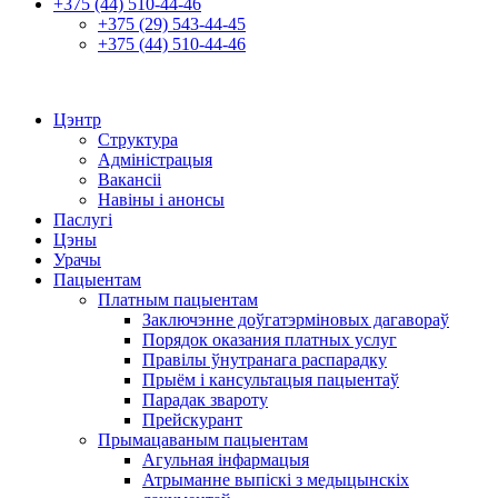
+375 (44) 510-44-46
+375 (29) 543-44-45
+375 (44) 510-44-46
Цэнтр
Структура
Адміністрацыя
Вакансіі
Навіны і анонсы
Паслугі
Цэны
Урачы
Пацыентам
Платным пацыентам
Заключэнне доўгатэрміновых дагавораў
Порядок оказания платных услуг
Правілы ўнутранага распарадку
Прыём і кансультацыя пацыентаў
Парадак звароту
Прейскурант
Прымацаваным пацыентам
Агульная інфармацыя
Атрыманне выпіскі з медыцынскіх