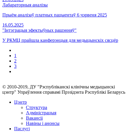
Лабараторныя аналізы
Прыём аналізаў платных пацыентаў 6 чэрвеня 2025
16.05.2025
"Інтэграцыя эфектыўных рашэнняў"
У РКМЦ прайшла канферэнцыя для медыцынскіх сясцёр
1
2
3
© 2010-2019, ДУ "Рэспубліканскі клінічны медыцынскі
цэнтр" Упраўлення справамі Прэзідэнта Рэспублікі Беларусь
Цэнтр
Структура
Адміністрацыя
Вакансіі
Навіны і анонсы
Паслугi