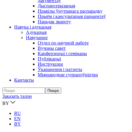
дакументаў
Дыспансерызацыя
Правілы ўнутранага распарадку
Прыём і кансультацыя пацыентаў
Парадак звароту
Навука і адукацыя
Адукацыя
Навучанне
Отдел по научной работе
Вучоны савет
Канферэнцыі і семінары
Публікацыi
Инструкции
Ўкаранення і патэнты
Міжнароднае супрацоўніцтва
Кантакты
Заказать талон
BY
RU
EN
BY