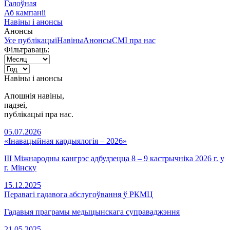
Галоўная
Аб кампаніі
Навіны і анонсы
Анонсы
Усе публікацыі
Навіны
Анонсы
СМІ пра нас
Фільтраваць:
Навіны і анонсы
Апошнія навіны,
падзеi,
публікацыі пра нас.
05.07.2026
«Інавацыйная кардыялогія – 2026»
III Міжнародны кангрэс адбудзецца 8 – 9 кастрычніка 2026 г. у
г. Мінску
15.12.2025
Перавагі гадавога абслугоўвання ў РКМЦ
Гадавыя праграмы медыцынскага суправаджэння
21.05.2025