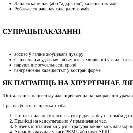
Лапараскапічная (або "адкрытая") халецыстэктамія
Робат-асісціраваная халецыстэктамія
СУПРАЦЬПАКАЗАННІ
абсцэс ў галіне жоўцевага пузыру
Сардэчна-сасудзістыя і лёгачныя захворванні ў стадыі дэ
парушэнне згусальнасці крыві
гангрэнозны халецыстыт ў вострай форме
ЯК ПАТРАПІЦЬ НА ХІРУРГІЧНАЕ Л
Шпіталізацыя пацыентаў ажыццяўляецца па накіраванні ўрача-хі
Пры наяўнасці напрамка трэба:
Патэлефанаваць у кантакт-цэнтр для запісу на прыём да з
Прыйсці на кансультацыю ў прызначаны час.
У дзень шпіталізацыі ў рэгістратуры заключыць дагавор 
Аплаціць рахунак у касе РКМЦ або праз АРІП