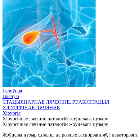
Галоўная
Паслугі
СТАЦЫЯНАРНАЕ ЛЯЧЭННЕ, РЭАБІЛІТАЦЫЯ
ХІРУРГІЧНАЕ ЛЯЧЭННЕ
Хірургія
Хірургічнае лячэнне паталогій жоўцевага пузыру
Хірургічнае лячэнне паталогій жоўцевага пузыру
Жоўцевы пузыр схільны да розных захворванняў, і некаторыя з 