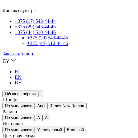
Кантакт-цэнтр :
+375 (17) 543-44-44
+375 (29) 543-44-45
+375 (44) 510-44-46
+375 (29) 543-44-45
+375 (44) 510-44-46
Заказать талон
BY
RU
EN
BY
Обычная версия
Шрифт
По умолчанию
Arial
Times New Roman
Размер
По умолчанию
A
A
Интервал
По умолчанию
Увеличенный
Большой
Цветовая схема