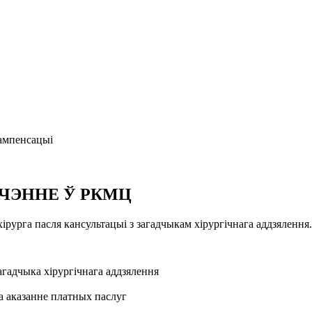
кампенсацыі
ЯЧЭННЕ Ў РКМЦ
рурга пасля кансультацыі з загадчыкам хірургічнага аддзялення.
агадчыка хірургічнага аддзялення
на аказанне платных паслуг