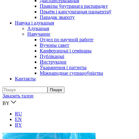
Дыспансерызацыя
Правілы ўнутранага распарадку
Прыём і кансультацыя пацыентаў
Парадак звароту
Навука і адукацыя
Адукацыя
Навучанне
Отдел по научной работе
Вучоны савет
Канферэнцыі і семінары
Публікацыi
Инструкции
Ўкаранення і патэнты
Міжнароднае супрацоўніцтва
Кантакты
Заказать талон
BY
RU
EN
BY