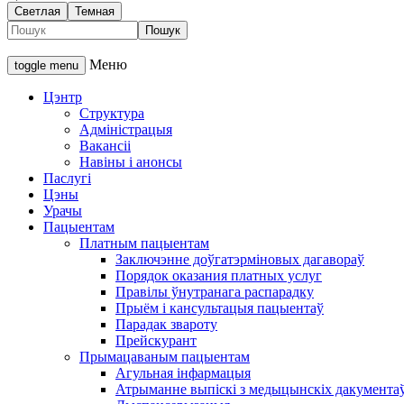
Светлая
Темная
Меню
toggle menu
Цэнтр
Структура
Адміністрацыя
Вакансіі
Навіны і анонсы
Паслугі
Цэны
Урачы
Пацыентам
Платным пацыентам
Заключэнне доўгатэрміновых дагавораў
Порядок оказания платных услуг
Правілы ўнутранага распарадку
Прыём і кансультацыя пацыентаў
Парадак звароту
Прейскурант
Прымацаваным пацыентам
Агульная інфармацыя
Атрыманне выпіскі з медыцынскіх дакумента