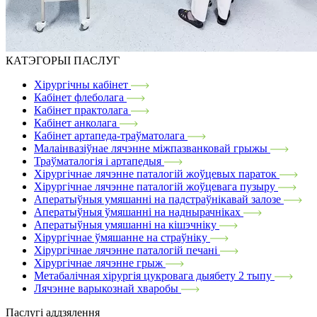
КАТЭГОРЫІ ПАСЛУГ
Хірургічны кабінет
Кабінет флеболага
Кабінет практолага
Кабінет анколага
Кабінет артапеда-траўматолага
Малаінвазіўнае лячэнне міжпазванковай грыжы
Траўматалогія і артапедыя
Хірургічнае лячэнне паталогій жоўцевых параток
Хірургічнае лячэнне паталогій жоўцевага пузыру
Аператыўныя умяшанні на падстраўнікавай залозе
Аператыўныя ўмяшанні на наднырачніках
Аператыўныя умяшанні на кішэчніку
Хірургічнае ўмяшанне на страўніку
Хірургічнае лячэнне паталогій печані
Хірургічнае лячэнне грыж
Метабалічная хірургія цукровага дыябету 2 тыпу
Лячэнне варыкознай хваробы
Паслугі аддзялення