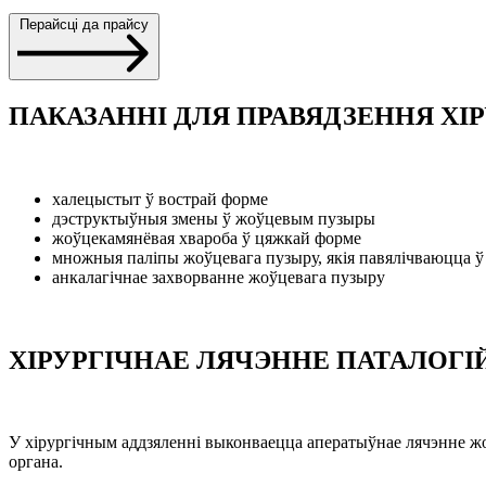
Перайсці да прайсу
ПАКАЗАННІ ДЛЯ ПРАВЯДЗЕННЯ Х
халецыстыт ў вострай форме
дэструктыўныя змены ў жоўцевым пузыры
жоўцекамянёвая хвароба ў цяжкай форме
множныя паліпы жоўцевага пузыру, якія павялічваюцца ў
анкалагічнае захворванне жоўцевага пузыру
ХІРУРГІЧНАЕ ЛЯЧЭННЕ ПАТАЛОГІ
У хірургічным аддзяленні выконваецца аператыўнае лячэнне жо
органа.