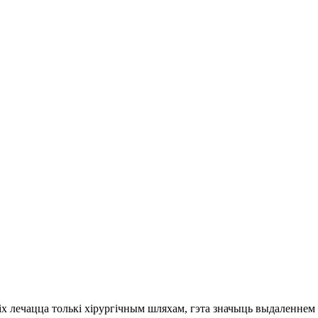
іх лечацца толькі хірургічным шляхам, гэта значыць выдаленнем 