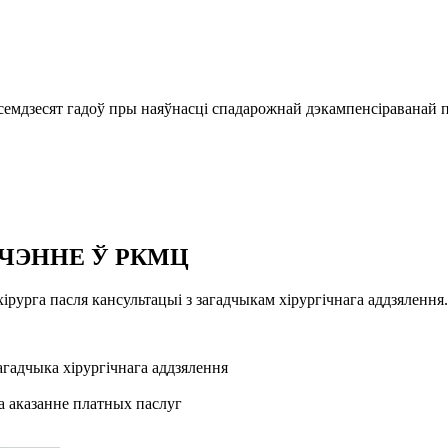
емдзесят гадоў пры наяўнасці спадарожнай дэкампенсіраванай па
ЯЧЭННЕ Ў РКМЦ
рурга пасля кансультацыі з загадчыкам хірургічнага аддзялення.
агадчыка хірургічнага аддзялення
на аказанне платных паслуг