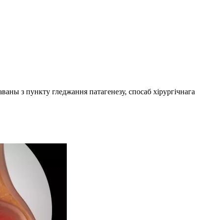
аны з пункту гледжання патагенезу, спосаб хірургічнага