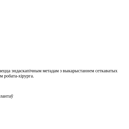
ддаецца эндаскапічным метадам з выкарыстаннем сеткаватых
 робата-хірурга.
плантаў