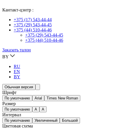
Кантакт-цэнтр :
+375 (17) 543-44-44
+375 (29) 543-44-45
+375 (44) 510-44-46
+375 (29) 543-44-45
+375 (44) 510-44-46
Заказать талон
BY
RU
EN
BY
Обычная версия
Шрифт
По умолчанию
Arial
Times New Roman
Размер
По умолчанию
A
A
Интервал
По умолчанию
Увеличенный
Большой
Цветовая схема