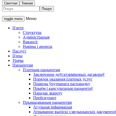
Светлая
Темная
Меню
toggle menu
Цэнтр
Структура
Адміністрацыя
Вакансіі
Навіны і анонсы
Паслугі
Цэны
Урачы
Пацыентам
Платным пацыентам
Заключэнне доўгатэрміновых дагавораў
Порядок оказания платных услуг
Правілы ўнутранага распарадку
Прыём і кансультацыя пацыентаў
Парадак звароту
Прейскурант
Прымацаваным пацыентам
Агульная інфармацыя
Атрыманне выпіскі з медыцынскіх дакумента