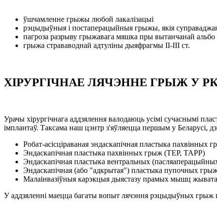
ўшчамленне грыжы любой лакалізацыі
рэцыдыўныя і постаперацыйныя грыжы, якія суправаджа
пагроза разрыву грыжавага мяшка пры вытанчанай альбо
грыжа страваводнай адтуліны дыяфрагмы II-III ст.
ХІРУРГІЧНАЕ ЛЯЧЭННЕ ГРЫЖ У Р
Урачы хірургічнага аддзялення валодаюць усімі сучаснымі пла
імплантаў. Таксама наш цэнтр з'яўляецца першым у Беларусі, 
Робат-асісціраваная эндаскапічная пластыка пахвінных г
Эндаскапічная пластыка пахвінных грыж (ТЕР, ТАРР)
Эндаскапічная пластыка вентральных (пасляаперацыйных
Эндаскапічная (або "адкрытая") пластыка пупочных гры
Малаінвазіўныя карэкцыя дыястазу прамых мышц жыват
У аддзяленні маецца багаты вопыт лячэння рэцыдыўных грыж 