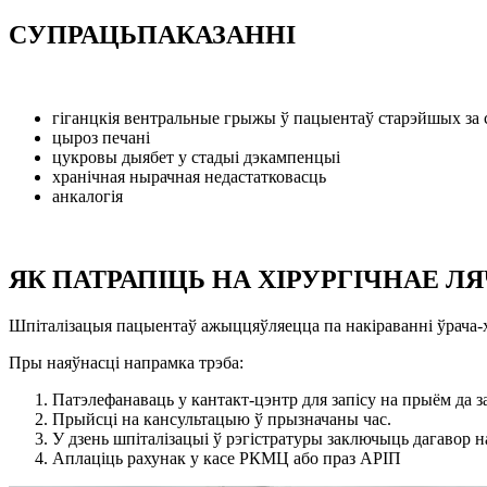
СУПРАЦЬПАКАЗАННІ
гіганцкія вентральные грыжы ў пацыентаў старэйшых за с
цыроз печані
цукровы дыябет у стадыі дэкампенцыі
хранічная нырачная недастатковасць
анкалогія
ЯК ПАТРАПІЦЬ НА ХІРУРГІЧНАЕ Л
Шпіталізацыя пацыентаў ажыццяўляецца па накіраванні ўрача-хі
Пры наяўнасці напрамка трэба:
Патэлефанаваць у кантакт-цэнтр для запісу на прыём да з
Прыйсці на кансультацыю ў прызначаны час.
У дзень шпіталізацыі ў рэгістратуры заключыць дагавор 
Аплаціць рахунак у касе РКМЦ або праз АРІП