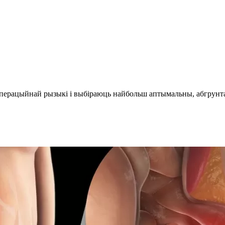
перацыйнай рызыкі і выбіраюць найбольш аптымальны, абгрунтав