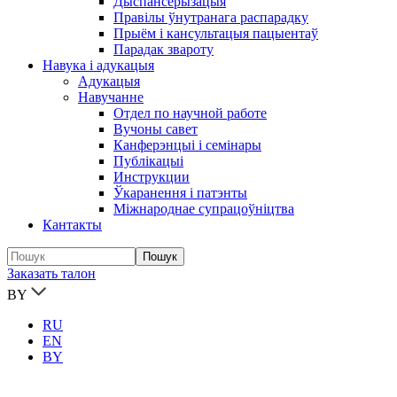
Дыспансерызацыя
Правілы ўнутранага распарадку
Прыём і кансультацыя пацыентаў
Парадак звароту
Навука і адукацыя
Адукацыя
Навучанне
Отдел по научной работе
Вучоны савет
Канферэнцыі і семінары
Публікацыi
Инструкции
Ўкаранення і патэнты
Міжнароднае супрацоўніцтва
Кантакты
Заказать талон
BY
RU
EN
BY