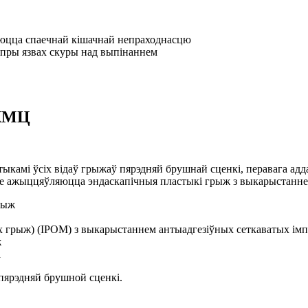
юцца спаечнай кішачнай непраходнасцю
 пры язвах скуры над выпінаннем
КМЦ
стыкамі ўсіх відаў грыжаў пярэдняй брушнай сценкі, перавага а
дзе ажыццяўляюцца эндаскапічныя пластыкі грыж з выкарыстаннем
рыж
 грыж) (IPOM) з выкарыстаннем антыадгезіўных сеткаватых ім
ж
а
пярэдняй брушной сценкі.