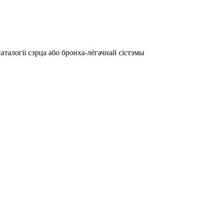
талогіі сэрца або бронха-лёгачнай сістэмы