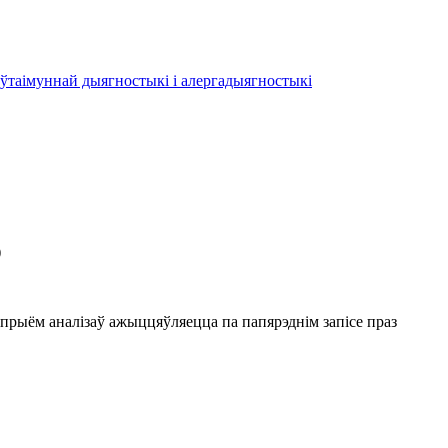
аўтаімуннай дыягностыкі і алергадыягностыкі
)
у прыём аналізаў ажыццяўляецца па папярэднім запісе праз