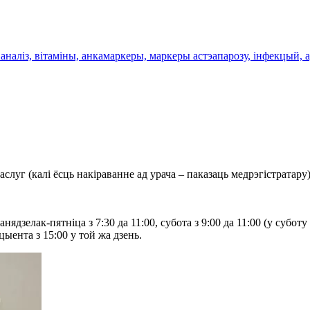
наліз, вітаміны, анкамаркеры, маркеры астэапарозу, інфекцый, 
луг (калі ёсць накіраванне ад урача – паказаць медрэгістратару
зелак-пятніца з 7:30 да 11:00, субота з 9:00 да 11:00 (у субот
ыента з 15:00 у той жа дзень.