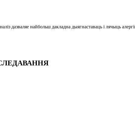
наліз дазваляе найбольш дакладна дыягнаставаць і лячыць алергі
АСЛЕДАВАННЯ