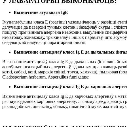
У ЛАБАРАТОРЫІ ВЫКОНВАЮЦЬ:
Вызначэнне агульнага IgE
Імунаглабуліны класа Е (рэагіны) удзельнічаюць у развіцці ата
далучацца да паверхні тучных клетак і базафілаў скуры і слізіс
пошуку прычыннага алергена неабходна выяўленне спецыфічных д
нематодаў, эхінакокаў, трыхінэлаў і іншых паразітаў, што абум
сведчыць аб наяўнасці паразітарнай інвазіі.
Вызначэнне антыцелаў класа Ig Е да дыхальных (інга
Вызначэнне антыцелаў класа Ig Е да дыхальных (інгаляцыйных) 
асноўных інгаляцыйных алергенаў, здольным правакаваць развіццё
коткі, сабакі, коні, марскія свінкі, труса, хамячка), пылковая (в
Cladosporium herbarum, Aspergillus fumigatus);
Вызначэнне антыцелаў класа Ig Е да харчовых алерге
Вызначэнне антыцелаў класа Ig Е да харчовых алергенаў з мэта
распаўсюджаных харчовых алергенаў: лясному арэху, арахісу, грэ
ракападобным, апельсіну, яблыку, пшанічнай муке, жытняй мук