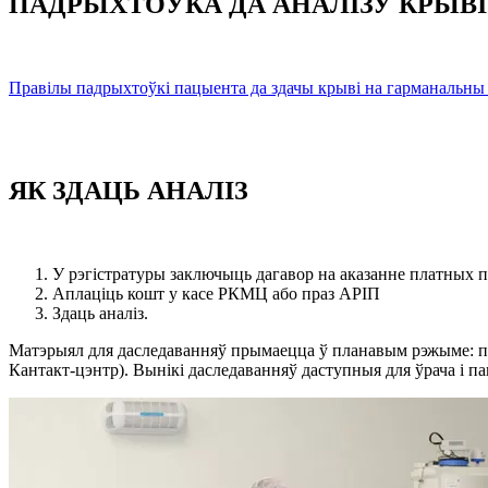
ПАДРЫХТОЎКА ДА АНАЛІЗУ КРЫВІ
Правілы падрыхтоўкі пацыента да здачы крыві на гарманальны а
ЯК ЗДАЦЬ АНАЛІЗ
У рэгістратуры заключыць дагавор на аказанне платных пас
Аплаціць кошт у касе РКМЦ або праз АРІП
Здаць аналіз.
Матэрыял для даследаванняў прымаецца ў планавым рэжыме: паняд
Кантакт-цэнтр). Вынікі даследаванняў даступныя для ўрача і пац