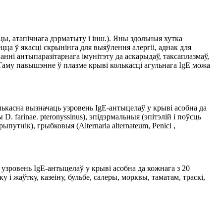
цы, атапічнага дэрматыту і інш.). Яны здольныя хутка
цца ў якасці скрынінга для выяўлення алергіі, аднак для
ні антыпаразітарнага імунітэту да аскарыдаў, таксаплазмаў,
. Таму павышэнне ў плазме крыві колькасці агульнага IgE можа
лькасна вызначаць узровень IgE-антыцелаў у крыві асобна да
 farinae. pteronyssinus), эпідэрмальныя (эпітэлій і поўсць
ыпутнік), грыбковыя (Alternaria alternateum, Penici ,
 узровень IgE-антыцелаў у крыві асобна да кожнага з 20
 i жаўтку, казеіну, бульбе, салеры, морквы, таматам, траскi,