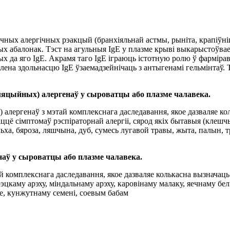
пічных алергічных рэакцый (бранхіяльнай астмы, рыніта, крапіўні
тых абалонак. Тэст на агульныя IgE у плазме крыві выкарыстоўвае
а яго IgE. Акрамя таго IgE іграюць істотную ролю ў фарміраван
оўлена здольнасцю IgE ўзаемадзейнічаць з антыгенамі гельмінтаў
ляцыйных) алергенаў у сыроватцы або плазме чалавека.
алергенаў з мэтай комплекснага даследавання, якое дазваляе ко
 сімптомаў рэспіраторнай алергіі, сярод якіх бытавыя (клешчы D.
ольха, бяроза, ляшчына, дуб, сумесь лугавой травы, жыта, палын, тр
наў у сыроватцы або плазме чалавека.
й комплекснага даследавання, якое дазваляе колькасна вызначаць
цкаму арэху, міндальнаму арэху, каровінаму малаку, яечнаму белку
е, кунжутнаму семені, соевым бабам