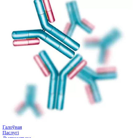
Галоўная
Паслугі