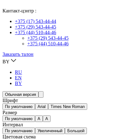
Кантакт-цэнтр :
+375 (17) 543-44-44
+375 (29) 543-44-45
+375 (44) 510-44-46
+375 (29) 543-44-45
+375 (44) 510-44-46
Заказать талон
BY
RU
EN
BY
Обычная версия
Шрифт
По умолчанию
Arial
Times New Roman
Размер
По умолчанию
A
A
Интервал
По умолчанию
Увеличенный
Большой
Цветовая схема