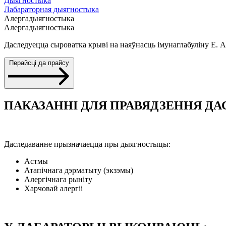
Дыягностыка
Лабараторная дыягностыка
Алергадыягностыка
Алергадыягностыка
Даследуецца сыроватка крыві на наяўнасць імунаглабуліну Е. А
Перайсці да прайсу
ПАКАЗАННІ ДЛЯ ПРАВЯДЗЕННЯ Д
Даследаванне прызначаецца пры дыягностыцы:
Астмы
Атапічнага дэрматыту (экзэмы)
Алергічнага рыніту
Харчовай алергіі