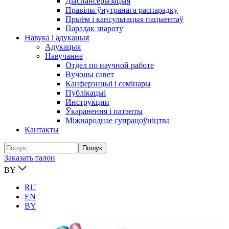
Дыспансерызацыя
Правілы ўнутранага распарадку
Прыём і кансультацыя пацыентаў
Парадак звароту
Навука і адукацыя
Адукацыя
Навучанне
Отдел по научной работе
Вучоны савет
Канферэнцыі і семінары
Публікацыi
Инструкции
Ўкаранення і патэнты
Міжнароднае супрацоўніцтва
Кантакты
Заказать талон
BY
RU
EN
BY