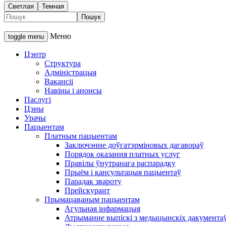
Светлая
Темная
Меню
toggle menu
Цэнтр
Структура
Адміністрацыя
Вакансіі
Навіны і анонсы
Паслугі
Цэны
Урачы
Пацыентам
Платным пацыентам
Заключэнне доўгатэрміновых дагавораў
Порядок оказания платных услуг
Правілы ўнутранага распарадку
Прыём і кансультацыя пацыентаў
Парадак звароту
Прейскурант
Прымацаваным пацыентам
Агульная інфармацыя
Атрыманне выпіскі з медыцынскіх дакумента