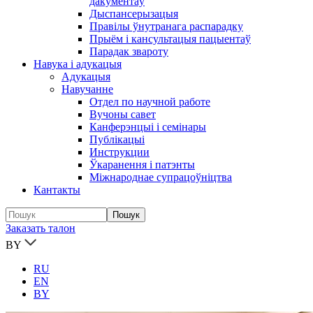
дакументаў
Дыспансерызацыя
Правілы ўнутранага распарадку
Прыём і кансультацыя пацыентаў
Парадак звароту
Навука і адукацыя
Адукацыя
Навучанне
Отдел по научной работе
Вучоны савет
Канферэнцыі і семінары
Публікацыi
Инструкции
Ўкаранення і патэнты
Міжнароднае супрацоўніцтва
Кантакты
Заказать талон
BY
RU
EN
BY