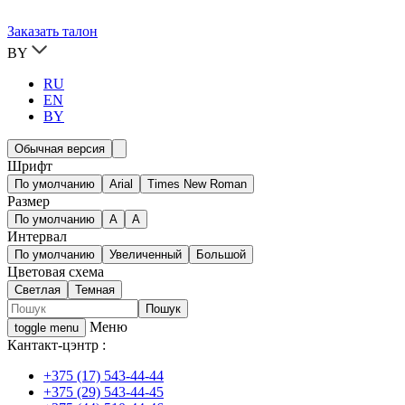
Заказать талон
BY
RU
EN
BY
Обычная версия
Шрифт
По умолчанию
Arial
Times New Roman
Размер
По умолчанию
A
A
Интервал
По умолчанию
Увеличенный
Большой
Цветовая схема
Светлая
Темная
Меню
toggle menu
Кантакт-цэнтр :
+375 (17) 543-44-44
+375 (29) 543-44-45