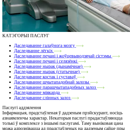
КАТЭГОРЫІ ПАСЛУГ
Даследаванне галаўнога мозгу
Даследванне лёгкіх
Даследаванне печані і жоўцевыводзячай сістэмы
Даследаванне печані і селязёнкі
Даследаванне нырак (дынамічнае)
Даследаванне нырак (статычнае)
Даследаванне костак і суставаў
Даследаванне шчытападобнай залозы
Даследаванне парашчытападобных залоз
Даследаванне міякарда
Даследаванне слінных залоз
Паслугі аддзялення
Інфармацыя, прадстаўленая ў дадзеным прэйскурант, носіць
азнаямленчы характар. Некаторыя паслугі прадастаўляюцца
толькі ў комплексе з іншымі паслугамі. Таму выніковая цана
можа адрознівацца ад прадстаўленых на дадзеным сайце пры