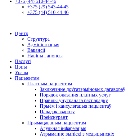
+375 (44) 510-44-46
+375 (29) 543-44-45
+375 (44) 510-44-46
Цэнтр
Структура
Адміністрацыя
Вакансіі
Навіны і анонсы
Паслугі
Цэны
Урачы
Пацыентам
Платным пацыентам
Заключэнне доўгатэрміновых дагавораў
Порядок оказания платных услуг
Правілы ўнутранага распарадку
Прыём і кансультацыя пацыентаў
Парадак звароту
Прейскурант
Прымацаваным пацыентам
Агульная інфармацыя
Атрыманне выпіскі з медыцынскіх