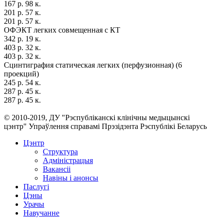
167 р. 98 к.
201 р. 57 к.
201 р. 57 к.
ОФЭКТ легких совмещенная с КТ
342 р. 19 к.
403 р. 32 к.
403 р. 32 к.
Сцинтиграфия статическая легких (перфузионная) (6
проекций)
245 р. 54 к.
287 р. 45 к.
287 р. 45 к.
© 2010-2019, ДУ "Рэспубліканскі клінічны медыцынскі
цэнтр" Упраўлення справамі Прэзідэнта Рэспублікі Беларусь
Цэнтр
Структура
Адміністрацыя
Вакансіі
Навіны і анонсы
Паслугi
Цэны
Урачы
Навучанне