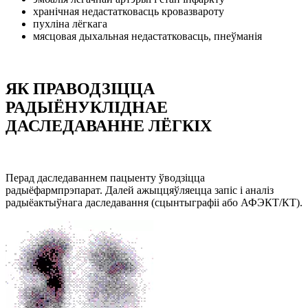
хранічная недастатковасць кровазвароту
пухліна лёгкага
мясцовая дыхальная недастатковасць, пнеўманія
ЯК ПРАВОДЗІЦЦА
РАДЫЁНУКЛІДНАЕ
ДАСЛЕДАВАННЕ ЛЁГКІХ
Перад даследаваннем пацыенту ўводзіцца
радыёфармпрэпарат. Далей ажыццяўляецца запіс і аналіз
радыёактыўнага даследавання (сцынтыграфіі або АФЭКТ/КТ).