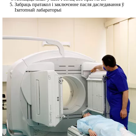
Забраць пратакол і заключэнне пасля даследавання ў
Ізатопнай лабараторыі