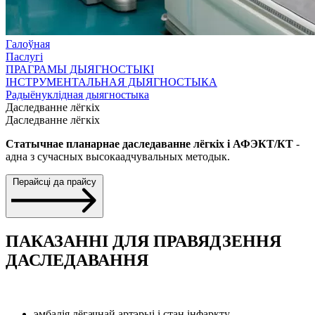
Галоўная
Паслугі
ПРАГРАМЫ ДЫЯГНОСТЫКІ
ІНСТРУМЕНТАЛЬНАЯ ДЫЯГНОСТЫКА
Радыёнуклідная дыягностыка
Даследванне лёгкіх
Даследванне лёгкіх
Статычнае планарнае даследаванне лёгкіх і АФЭКТ/КТ
-
адна з сучасных высокаадчувальных методык.
Перайсці да прайсу
ПАКАЗАННІ ДЛЯ ПРАВЯДЗЕННЯ
ДАСЛЕДАВАННЯ
эмбалія лёгачнай артэрыі і стан інфаркту