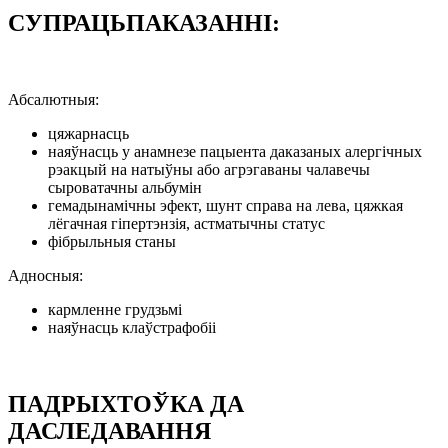
СУПРАЦЬПАКАЗАННІ:
Абсалютныя:
цяжарнасць
наяўнасць у анамнезе пацыента даказаных алергічных
рэакцый на натыўны або агрэгаваны чалавечы
сыроватачны альбумін
гемадынамічны эфект, шунт справа на лева, цяжкая
лёгачная гіпертэнзія, астматычны статус
фібрыльныя станы
Адносныя:
кармленне грудзьмі
наяўнасць клаўстрафобіі
ПАДРЫХТОЎКА ДА
ДАСЛЕДАВАННЯ