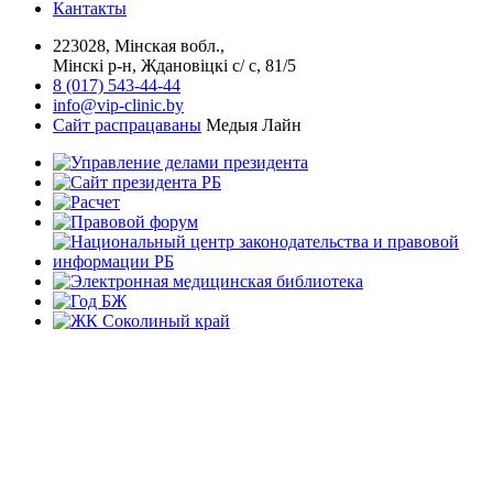
Кантакты
223028, Мінская вобл.,
Мінскі р-н, Ждановіцкі с/ с, 81/5
8 (017) 543-44-44
info@vip-clinic.by
Сайт распрацаваны
Медыя Лайн