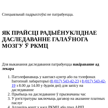
Спецыяльнай падрыхтоўкі не патрабуецца.
ЯК ПРАЙСЦІ РАДЫЁНУКЛІДНАЕ
ДАСЛЕДАВАННЕ ГАЛАЎНОГА
МОЗГУ Ў РКМЦ
Для выканання даследавання патрабуецца
накіраванне ад
лекара
Патэлефанаваць у кантакт-цэнтр або па тэлефонах
Ізатопнай лабараторыі (
8 (017) 543-42-23
і
8 (017) 543-42-
19
з 8.00 да 14.00 у буднія дні) для запісу на
даследаванне
Прыбыць на даследаванне ў прызначаны час
У рэгістратуры заключыць дагавор на аказанне платных
паслуг
Аплаціць кошт у касе РКМЦ або праз АРІП